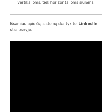
vertikalioms, tiek horizontalioms siūlėms.
Išsamiau apie šią sistemą skaitykite
Linked In
straipsnyje.