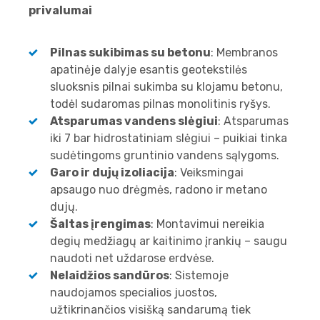
privalumai
Pilnas sukibimas su betonu
: Membranos
apatinėje dalyje esantis geotekstilės
sluoksnis pilnai sukimba su klojamu betonu,
todėl sudaromas pilnas monolitinis ryšys.
Atsparumas vandens slėgiui
: Atsparumas
iki 7 bar hidrostatiniam slėgiui – puikiai tinka
sudėtingoms gruntinio vandens sąlygoms.
Garo ir dujų izoliacija
: Veiksmingai
apsaugo nuo drėgmės, radono ir metano
dujų.
Šaltas įrengimas
: Montavimui nereikia
degių medžiagų ar kaitinimo įrankių – saugu
naudoti net uždarose erdvėse.
Nelaidžios sandūros
: Sistemoje
naudojamos specialios juostos,
užtikrinančios visišką sandarumą tiek