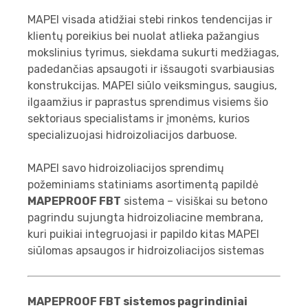
MAPEI visada atidžiai stebi rinkos tendencijas ir
klientų poreikius bei nuolat atlieka pažangius
mokslinius tyrimus, siekdama sukurti medžiagas,
padedančias apsaugoti ir išsaugoti svarbiausias
konstrukcijas. MAPEI siūlo veiksmingus, saugius,
ilgaamžius ir paprastus sprendimus visiems šio
sektoriaus specialistams ir įmonėms, kurios
specializuojasi hidroizoliacijos darbuose.
MAPEI savo hidroizoliacijos sprendimų
požeminiams statiniams asortimentą papildė
MAPEPROOF FBT
sistema – visiškai su betono
pagrindu sujungta hidroizoliacine membrana,
kuri puikiai integruojasi ir papildo kitas MAPEI
siūlomas apsaugos ir hidroizoliacijos sistemas
MAPEPROOF FBT sistemos pagrindiniai