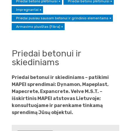
Priedai betono plėtimuisi
×
Priedai betono plėtimuisi
×
Impregnantai
×
Priedai pusiau sausam betonui ir grindinio elementams
×
Armavimo pluoštas (Fibra)
×
Priedai betonui ir
skiediniams
Priedai betonui ir skiediniams – patikimi
MAPEI sprendimai: Dynamon, Mapeplast,
Mapecrete, Expancrete. Velve M.S.T. –
išskirtinis MAPEI atstovas Lietuvoje;
konsultuojame ir parenkame tinkamą
sprendimą Jūsų objektui.