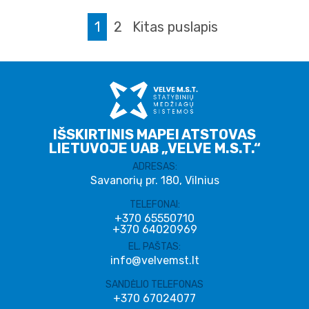
1
2
Kitas puslapis
IŠSKIRTINIS MAPEI ATSTOVAS
LIETUVOJE UAB „VELVE M.S.T.“
ADRESAS:
Savanorių pr. 180, Vilnius
TELEFONAI:
+370 65550710
+370 64020969
EL. PAŠTAS:
info@velvemst.lt
SANDĖLIO TELEFONAS
+370 67024077