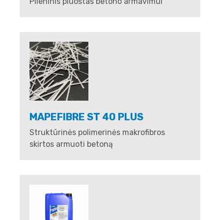
Plieninis pluoštas betono armavimui
MAPEFIBRE ST 40 PLUS
Struktūrinės polimerinės makrofibros
skirtos armuoti betoną