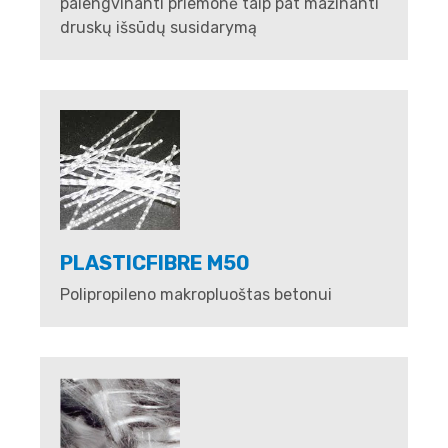
palengvinanti priemonė taip pat mažinanti
druskų išsūdų susidarymą
PLASTICFIBRE M50
Polipropileno makropluoštas betonui