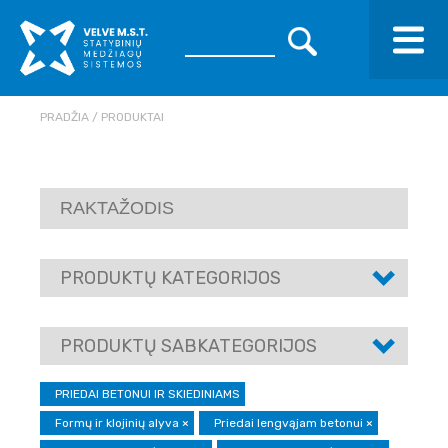
PRADŽIA
PRODUKTAI
PRODUKTŲ KATEGORIJOS
PRODUKTŲ SABKATEGORIJOS
PRIEDAI BETONUI IR SKIEDINIAMS
Formų ir klojinių alyva
×
Priedai lengvąjam betonui
×