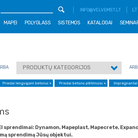
LT
INFO@VELVEMST.LT
MAPEI
POLYGLASS
SISTEMOS
KATALOGAI
SEMINA
PRODUKTŲ KATEGORIJOS
ARBA
ARB
Priedai lengvąjam betonui
×
Priedai betono plėtimuisi
×
Impregnanta
ams
EI sprendimai: Dynamon, Mapeplast, Mapecrete, Expancr
mą sprendimą Jūsų objektui.