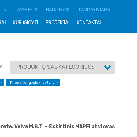
APIE MUS
NAUJIENOS
PARDAVĖJAMS
RAI
KUR ĮSIGYTI
PROJEKTAI
KONTAKTAI
PRODUKTŲ SABKATEGORIJOS
A
i
×
Priedai lengvąjam betonui
×
ete. Velve M.S.T. – išskirtinis MAPEI atstovas