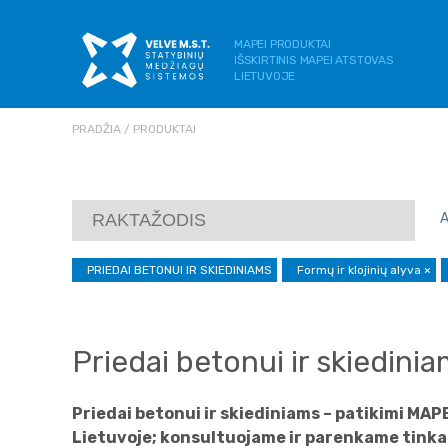
MAPEI PRODUKTAI
IŠSKIRTINIS MAPEI ATSTOVAS
LIETUVOJE
PRADŽIA
PRODUKTAI
PRIEDAI BETONUI IR SKIEDINIAMS
Formų ir klojinių alyva
×
Priedai betonui ir skiedini
Priedai betonui ir skiediniams – patikimi MAP
Lietuvoje; konsultuojame ir parenkame tinka