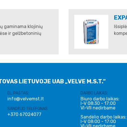
EXP
yvų gaminama klojinių
Išsipl
se ir gelžbetoninių
kompe
TOVAS LIETUVOJE UAB „VELVE M.S.T.“
EL. PAŠTAS:
DARBO LAIKAS:
info@velvemst.lt
Biuro darbo laikas:
I-V 08:30 - 17:00
VI-VII nedirbame
SANDĖLIO TELEFONAS
+370 67024077
Sandėlio darbo laikas:
I-V 08:00 - 17:00
VI-VII nedirbame