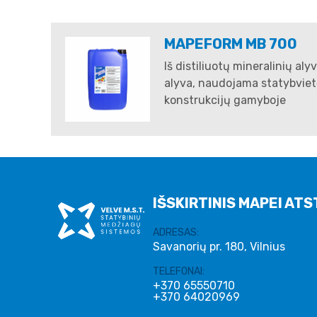
MAPEFORM MB 700
Iš distiliuotų mineralinių al
alyva, naudojama statybvietė
konstrukcijų gamyboje
IŠSKIRTINIS MAPEI ATS
ADRESAS:
Savanorių pr. 180, Vilnius
TELEFONAI:
+370 65550710
+370 64020969