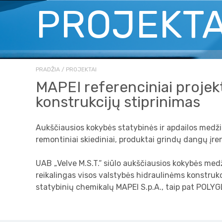
PROJEKTA
PRADŽIA
PROJEKTAI
MAPEI referenciniai projekt
konstrukcijų stiprinimas
Aukščiausios kokybės statybinės ir apdailos medžiago
remontiniai skiediniai, produktai grindų dangų įren
UAB „Velve M.S.T.“ siūlo aukščiausios kokybės medž
reikalingas visos valstybės hidraulinėms konstrukc
statybinių chemikalų MAPEI S.p.A., taip pat POLYGL