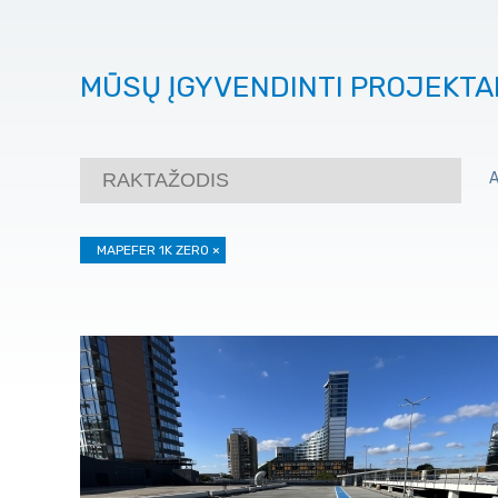
MŪSŲ ĮGYVENDINTI PROJEKTA
MAPEFER 1K ZERO
×