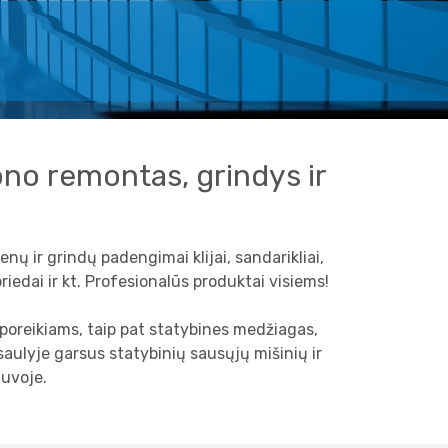
tono remontas, grindys ir
enų ir grindų padengimai klijai, sandarikliai,
riedai ir kt. Profesionalūs produktai visiems!
 poreikiams, taip pat statybines medžiagas,
aulyje garsus statybinių sausųjų mišinių ir
tuvoje.