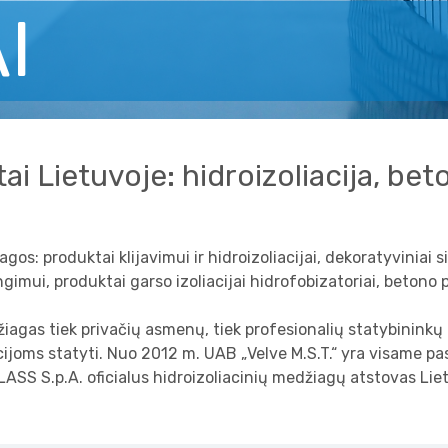
I
ai Lietuvoje: hidroizoliacija, be
s: produktai klijavimui ir hidroizoliacijai, dekoratyviniai si
gimui, produktai garso izoliacijai hidrofobizatoriai, betono p
iagas tiek privačių asmenų, tiek profesionalių statybininkų
ijoms statyti. Nuo 2012 m. UAB „Velve M.S.T.“ yra visame pas
ASS S.p.A. oficialus hidroizoliacinių medžiagų atstovas Lie