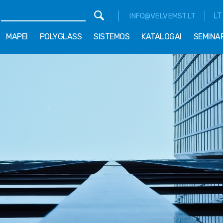
LT
INFO@VELVEMST.LT
MAPEI
POLYGLASS
SISTEMOS
KATALOGAI
SEMINA