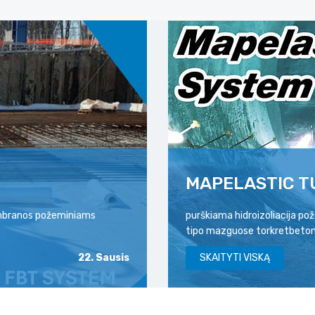
MAPELASTIC T
membranos požeminiams
purškiama hidroizoliacija p
tipo mazguose torkretbeton
22. Sausis
SKAITYTI VISKĄ