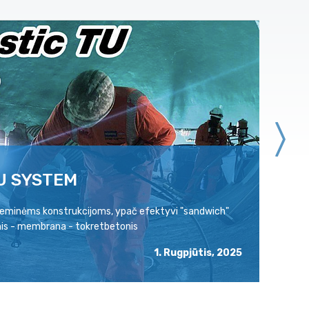
U SYSTEM
P
ožeminėms konstrukcijoms, ypač efektyvi "sandwich"
Pa
is - membrana - tokretbetonis
ra
1. Rugpjūtis, 2025