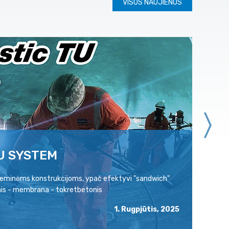
VISOS NAUJIENOS
U SYSTEM
P
ožeminėms konstrukcijoms, ypač efektyvi "sandwich"
Pa
is - membrana - tokretbetonis
ra
1. Rugpjūtis, 2025