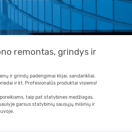
tono remontas, grindys ir
enų ir grindų padengimai klijai, sandarikliai,
riedai ir kt. Profesionalūs produktai visiems!
 poreikiams, taip pat statybines medžiagas,
aulyje garsus statybinių sausųjų mišinių ir
tuvoje.