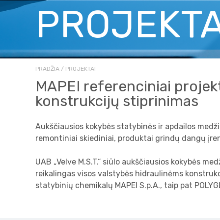
PROJEKTA
PRADŽIA
PROJEKTAI
MAPEI referenciniai projekt
konstrukcijų stiprinimas
Aukščiausios kokybės statybinės ir apdailos medžiago
remontiniai skiediniai, produktai grindų dangų įren
UAB „Velve M.S.T.“ siūlo aukščiausios kokybės medž
reikalingas visos valstybės hidraulinėms konstrukc
statybinių chemikalų MAPEI S.p.A., taip pat POLYGL