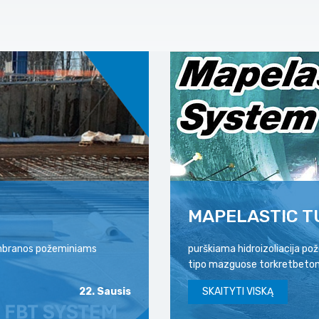
MAPELASTIC T
membranos požeminiams
purškiama hidroizoliacija p
tipo mazguose torkretbeton
22. Sausis
SKAITYTI VISKĄ