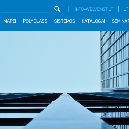
LT
INFO@VELVEMST.LT
MAPEI
POLYGLASS
SISTEMOS
KATALOGAI
SEMINA