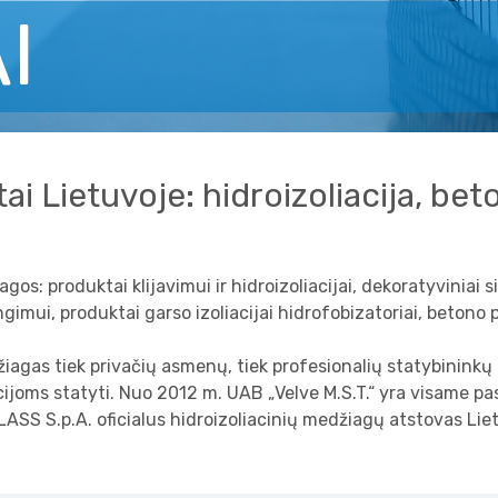
I
ai Lietuvoje: hidroizoliacija, be
s: produktai klijavimui ir hidroizoliacijai, dekoratyviniai si
gimui, produktai garso izoliacijai hidrofobizatoriai, betono p
iagas tiek privačių asmenų, tiek profesionalių statybininkų
ijoms statyti. Nuo 2012 m. UAB „Velve M.S.T.“ yra visame pas
ASS S.p.A. oficialus hidroizoliacinių medžiagų atstovas Lie