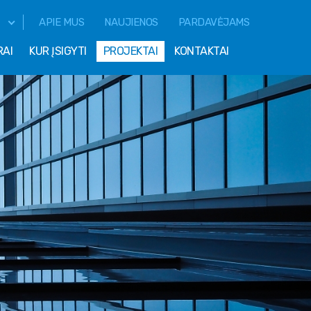
APIE MUS
NAUJIENOS
PARDAVĖJAMS
RAI
KUR ĮSIGYTI
PROJEKTAI
KONTAKTAI