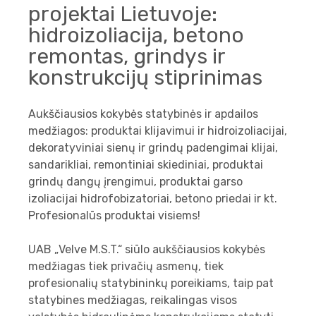
projektai Lietuvoje:
hidroizoliacija, betono
remontas, grindys ir
konstrukcijų stiprinimas
Aukščiausios kokybės statybinės ir apdailos
medžiagos: produktai klijavimui ir hidroizoliacijai,
dekoratyviniai sienų ir grindų padengimai klijai,
sandarikliai, remontiniai skiediniai, produktai
grindų dangų įrengimui, produktai garso
izoliacijai hidrofobizatoriai, betono priedai ir kt.
Profesionalūs produktai visiems!
UAB „Velve M.S.T.“ siūlo aukščiausios kokybės
medžiagas tiek privačių asmenų, tiek
profesionalių statybininkų poreikiams, taip pat
statybines medžiagas, reikalingas visos