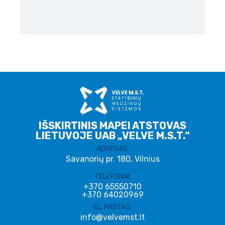
IŠSKIRTINIS MAPEI ATSTOVAS
LIETUVOJE UAB „VELVE M.S.T.“
ADRESAS:
Savanorių pr. 180, Vilnius
TELEFONAI:
+370 65550710
+370 64020969
EL. PAŠTAS:
info@velvemst.lt