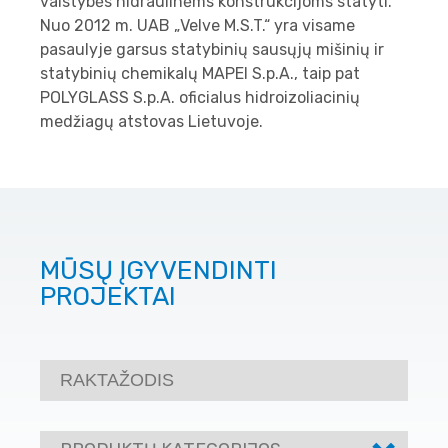
valstybės hidraulinėms konstrukcijoms statyti.
Nuo 2012 m. UAB „Velve M.S.T.“ yra visame
pasaulyje garsus statybinių sausųjų mišinių ir
statybinių chemikalų MAPEI S.p.A., taip pat
POLYGLASS S.p.A. oficialus hidroizoliacinių
medžiagų atstovas Lietuvoje.
MŪSŲ ĮGYVENDINTI
PROJEKTAI