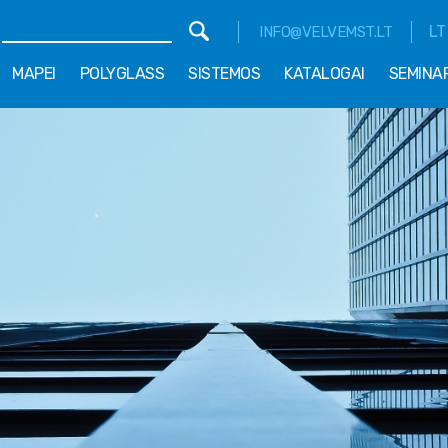
LT
INFO@VELVEMST.LT
MAPEI
POLYGLASS
SISTEMOS
KATALOGAI
SEMINA