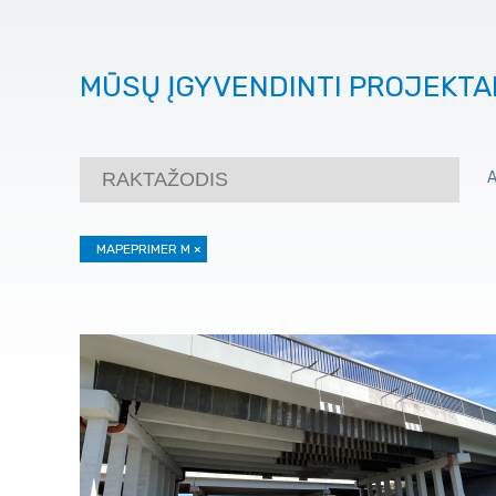
MŪSŲ ĮGYVENDINTI PROJEKTA
MAPEPRIMER M
×