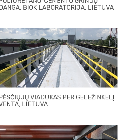
POLIURETANO-CEMENTO GRINDŲ
DANGA, BIOK LABORATORIJA, LIETUVA
PĖSČIŲJŲ VIADUKAS PER GELEŽINKELĮ,
VENTA, LIETUVA