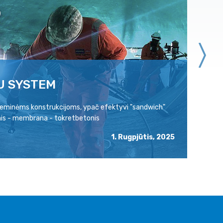
U SYSTEM
P
ožeminėms konstrukcijoms, ypač efektyvi "sandwich"
Pa
is - membrana - tokretbetonis
ra
1. Rugpjūtis, 2025