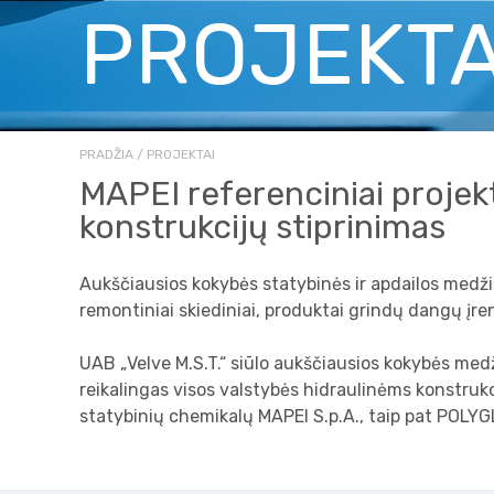
PROJEKTA
PRADŽIA
PROJEKTAI
MAPEI referenciniai projekt
konstrukcijų stiprinimas
Aukščiausios kokybės statybinės ir apdailos medžiago
remontiniai skiediniai, produktai grindų dangų įren
UAB „Velve M.S.T.“ siūlo aukščiausios kokybės medž
reikalingas visos valstybės hidraulinėms konstrukc
statybinių chemikalų MAPEI S.p.A., taip pat POLYGL