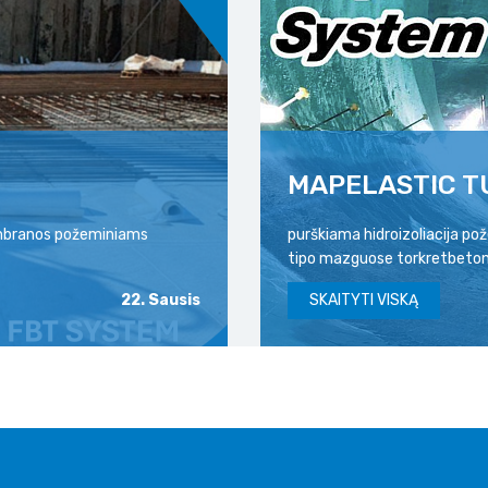
MAPELASTIC T
membranos požeminiams
purškiama hidroizoliacija p
tipo mazguose torkretbeton
22. Sausis
SKAITYTI VISKĄ