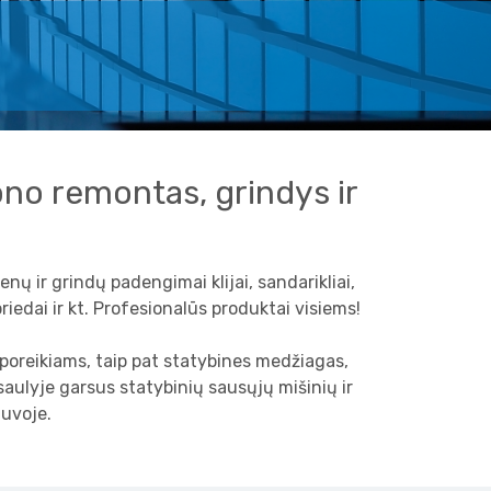
tono remontas, grindys ir
enų ir grindų padengimai klijai, sandarikliai,
riedai ir kt. Profesionalūs produktai visiems!
 poreikiams, taip pat statybines medžiagas,
aulyje garsus statybinių sausųjų mišinių ir
tuvoje.