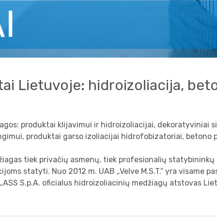
I
ai Lietuvoje: hidroizoliacija, be
s: produktai klijavimui ir hidroizoliacijai, dekoratyviniai si
gimui, produktai garso izoliacijai hidrofobizatoriai, betono p
iagas tiek privačių asmenų, tiek profesionalių statybininkų
ijoms statyti. Nuo 2012 m. UAB „Velve M.S.T.“ yra visame pas
ASS S.p.A. oficialus hidroizoliacinių medžiagų atstovas Lie