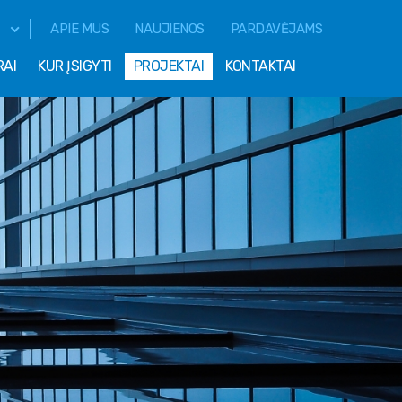
APIE MUS
NAUJIENOS
PARDAVĖJAMS
RAI
KUR ĮSIGYTI
PROJEKTAI
KONTAKTAI