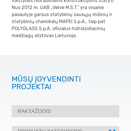
valstybės hidraulinėms konstrukcijoms statyti.
Nuo 2012 m. UAB „Velve M.S.T.“ yra visame
pasaulyje garsus statybinių sausųjų mišinių ir
statybinių chemikalų MAPEI S.p.A., taip pat
POLYGLASS S.p.A. oficialus hidroizoliacinių
medžiagų atstovas Lietuvoje.
MŪSŲ ĮGYVENDINTI
PROJEKTAI