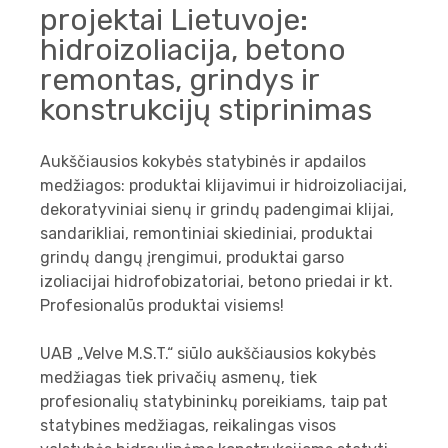
projektai Lietuvoje:
hidroizoliacija, betono
remontas, grindys ir
konstrukcijų stiprinimas
Aukščiausios kokybės statybinės ir apdailos
medžiagos: produktai klijavimui ir hidroizoliacijai,
dekoratyviniai sienų ir grindų padengimai klijai,
sandarikliai, remontiniai skiediniai, produktai
grindų dangų įrengimui, produktai garso
izoliacijai hidrofobizatoriai, betono priedai ir kt.
Profesionalūs produktai visiems!
UAB „Velve M.S.T.“ siūlo aukščiausios kokybės
medžiagas tiek privačių asmenų, tiek
profesionalių statybininkų poreikiams, taip pat
statybines medžiagas, reikalingas visos