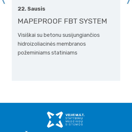
22. Sausis
MAPEPROOF FBT SYSTEM
Visiškai su betonu susijungiančios
hidroizoliacinės membranos
požeminiams statiniams