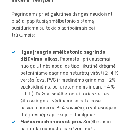
mitas ar realybė?
Pagrindams prieš galutines dangas naudojant
plačiai paplitusią smėlbetonio sistemą
susiduriama su tokiais apribojimais bei
trūkumais:
Ilgas įrengto smėlbetonio pagrindo
džiūvimo laikas.
Paprastai, priklausomai
nuo galutinės apdailos tipo, likutinė drėgmė
betoniniame pagrinde neturėtų viršyti 2–4 %
vertės (pvz. PVC ir medinėms grindims – 2%,
epoksidinėms, poliuretaninėms ir pan. – 4 %
ir t. t.). Dažnai smėlbetoniui tokias vertes
šiltose ir gerai vėdinamose patalpose
pasiekti prireikia 3–4 savaičių, o šaltesnėje ir
drėgnesnėje aplinkoje – dar ilgiau;
Mažas mechaninis stipris.
Smėlbetonio
pagrindai paprastai pasižymi mažu