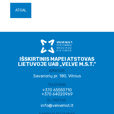
ATGAL
IŠSKIRTINIS MAPEI ATSTOVAS
LIETUVOJE UAB „VELVE M.S.T.“
ADRESAS:
Savanorių pr. 180, Vilnius
TELEFONAI:
+370 65550710
+370 64020969
EL. PAŠTAS:
info@velvemst.lt