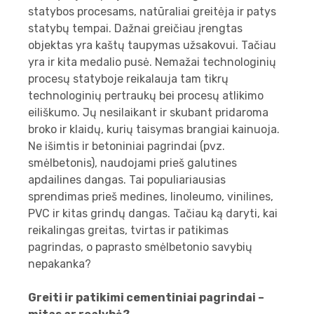
statybos procesams, natūraliai greitėja ir patys
statybų tempai. Dažnai greičiau įrengtas
objektas yra kaštų taupymas užsakovui. Tačiau
yra ir kita medalio pusė. Nemažai technologinių
procesų statyboje reikalauja tam tikrų
technologinių pertraukų bei procesų atlikimo
eiliškumo. Jų nesilaikant ir skubant pridaroma
broko ir klaidų, kurių taisymas brangiai kainuoja.
Ne išimtis ir betoniniai pagrindai (pvz.
smėlbetonis), naudojami prieš galutines
apdailines dangas. Tai populiariausias
sprendimas prieš medines, linoleumo, vinilines,
PVC ir kitas grindų dangas. Tačiau ką daryti, kai
reikalingas greitas, tvirtas ir patikimas
pagrindas, o paprasto smėlbetonio savybių
nepakanka?
Greiti ir patikimi cementiniai pagrindai –