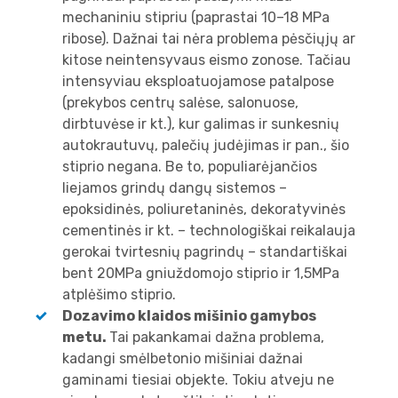
mechaniniu stipriu (paprastai 10–18 MPa
ribose). Dažnai tai nėra problema pėsčiųjų ar
kitose neintensyvaus eismo zonose. Tačiau
intensyviau eksploatuojamose patalpose
(prekybos centrų salėse, salonuose,
dirbtuvėse ir kt.), kur galimas ir sunkesnių
autokrautuvų, palečių judėjimas ir pan., šio
stiprio negana. Be to, populiarėjančios
liejamos grindų dangų sistemos –
epoksidinės, poliuretaninės, dekoratyvinės
cementinės ir kt. – technologiškai reikalauja
gerokai tvirtesnių pagrindų – standartiškai
bent 20MPa gniuždomojo stiprio ir 1,5MPa
atplėšimo stiprio.
Dozavimo klaidos mišinio gamybos
metu.
Tai pakankamai dažna problema,
kadangi smėlbetonio mišiniai dažnai
gaminami tiesiai objekte. Tokiu atveju ne