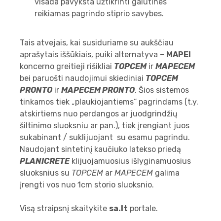
visada pavyksta užtikrinti galutines
reikiamas pagrindo stiprio savybes.
Tais atvejais, kai susiduriame su aukščiau
aprašytais iššūkiais, puiki alternatyva –
MAPEI
koncerno greitieji rišikliai
TOPCEM
ir
MAPECEM
bei paruošti naudojimui skiediniai
TOPCEM
PRONTO
ir
MAPECEM PRONTO
. Šios sistemos
tinkamos tiek „plaukiojantiems“ pagrindams (t.y.
atskirtiems nuo perdangos ar juodgrindžių
šiltinimo sluoksniu ar pan.), tiek įrengiant juos
sukabinant / suklijuojant su esamu pagrindu.
Naudojant sintetinį kaučiuko latekso priedą
PLANICRETE
klijuojamuosius išlyginamuosius
sluoksnius su
TOPCEM
ar
MAPECEM
galima
įrengti vos nuo 1cm storio sluoksnio.
Visą straipsnį skaitykite
sa.lt
portale.