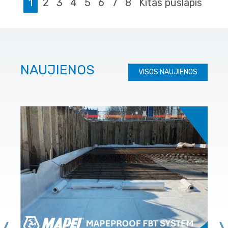
1
2
3
4
5
6
7
8
Kitas puslapis
NAUJIENOS
VISOS NAUJIENOS