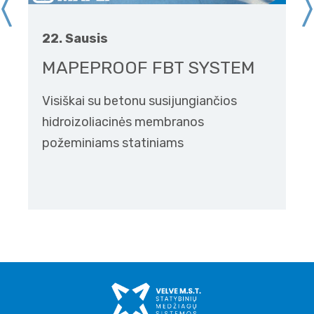
22. Sausis
MAPEPROOF FBT SYSTEM
Visiškai su betonu susijungiančios
hidroizoliacinės membranos
požeminiams statiniams