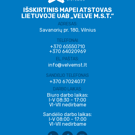
IŠSKIRTINIS MAPEI ATSTOVAS
LIETUVOJE UAB „VELVE M.S.T.“
ADRESAS:
Savanorių pr. 180, Vilnius
TELEFONAI:
+370 65550710
+370 64020969
EL. PAŠTAS:
info@velvemst.lt
SANDĖLIO TELEFONAS
+370 67024077
DARBO LAIKAS:
Biuro darbo laikas:
I-V 08:30 - 17:00
VI-VII nedirbame
Sandėlio darbo laikas:
I-V 08:00 - 17:00
VI-VII nedirbame