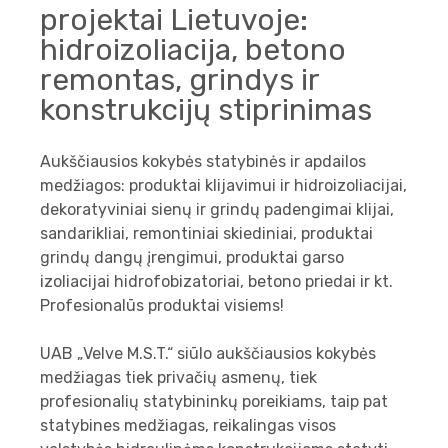
projektai Lietuvoje:
hidroizoliacija, betono
remontas, grindys ir
konstrukcijų stiprinimas
Aukščiausios kokybės statybinės ir apdailos
medžiagos: produktai klijavimui ir hidroizoliacijai,
dekoratyviniai sienų ir grindų padengimai klijai,
sandarikliai, remontiniai skiediniai, produktai
grindų dangų įrengimui, produktai garso
izoliacijai hidrofobizatoriai, betono priedai ir kt.
Profesionalūs produktai visiems!
UAB „Velve M.S.T.“ siūlo aukščiausios kokybės
medžiagas tiek privačių asmenų, tiek
profesionalių statybininkų poreikiams, taip pat
statybines medžiagas, reikalingas visos