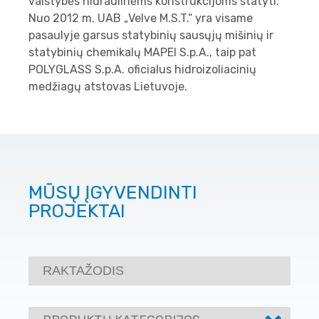
valstybės hidraulinėms konstrukcijoms statyti.
Nuo 2012 m. UAB „Velve M.S.T.“ yra visame
pasaulyje garsus statybinių sausųjų mišinių ir
statybinių chemikalų MAPEI S.p.A., taip pat
POLYGLASS S.p.A. oficialus hidroizoliacinių
medžiagų atstovas Lietuvoje.
MŪSŲ ĮGYVENDINTI
PROJEKTAI