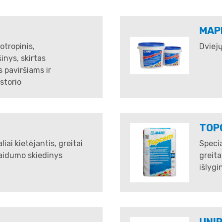
MAP
otropinis,
Dviejų 
inys, skirtas
s paviršiams ir
storio
TOP
ai kietėjantis, greitai
Specia
umo skiedinys​​​​​​​
greita
išlygin
UNI