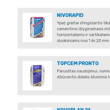
NIVORAPID
Ypač greitai stingstantis tiks
cementinis išlyginamasis miš
horizontaliems ir vertikaliem
sluoksniams nuo 1 iki 20 mm 
TOPCEM PRONTO
Paruoštas naudojimui, normali
džiūvantis didelio šiluminio laid
NOVOPLAN 21