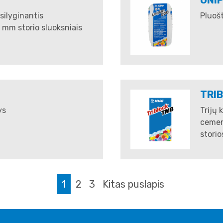
šsilyginantis
Pluoštu
0 mm storio sluoksniais
TRI
ys
Trijų 
cement
storio
1
2
3
Kitas puslapis