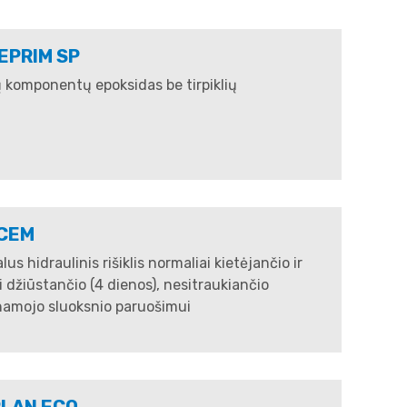
EPRIM SP
komponentų epoksidas be tirpiklių​​​​​​​
CEM
lus hidraulinis rišiklis normaliai kietėjančio ir
i džiūstančio (4 dienos), nesitraukiančio
amojo sluoksnio paruošimui​​​​​​​
PLAN ECO