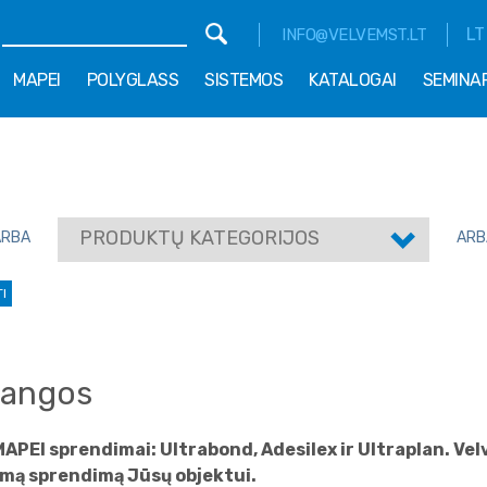
LT
INFO@VELVEMST.LT
MAPEI
POLYGLASS
SISTEMOS
KATALOGAI
SEMINA
PRODUKTŲ KATEGORIJOS
ARBA
ARB
I
 dangos
MAPEI sprendimai: Ultrabond, Adesilex ir Ultraplan. Velv
mą sprendimą Jūsų objektui.