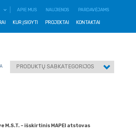
APIE MUS
NAUJIENOS
PARDAVĖJAMS
RAI
KUR ĮSIGYTI
PROJEKTAI
KONTAKTAI
PRODUKTŲ SABKATEGORIJOS
A
e M.S.T. – išskirtinis MAPEI atstovas