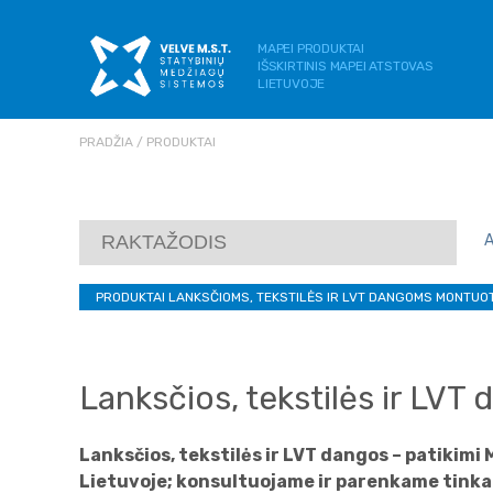
MAPEI PRODUKTAI
IŠSKIRTINIS MAPEI ATSTOVAS
LIETUVOJE
PRADŽIA
PRODUKTAI
PRODUKTAI LANKSČIOMS, TEKSTILĖS IR LVT DANGOMS MONTUOT
Lanksčios, tekstilės ir LVT
Lanksčios, tekstilės ir LVT dangos – patikimi 
Lietuvoje; konsultuojame ir parenkame tinka