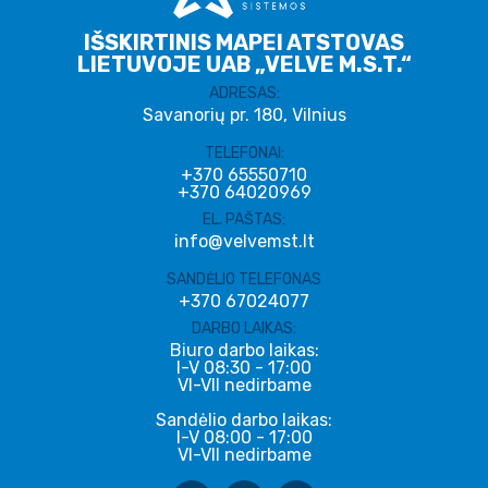
IŠSKIRTINIS MAPEI ATSTOVAS
LIETUVOJE UAB „VELVE M.S.T.“
ADRESAS:
Savanorių pr. 180, Vilnius
TELEFONAI:
+370 65550710
+370 64020969
EL. PAŠTAS:
info@velvemst.lt
SANDĖLIO TELEFONAS
+370 67024077
DARBO LAIKAS:
Biuro darbo laikas:
I-V 08:30 - 17:00
VI-VII nedirbame
Sandėlio darbo laikas:
I-V 08:00 - 17:00
VI-VII nedirbame