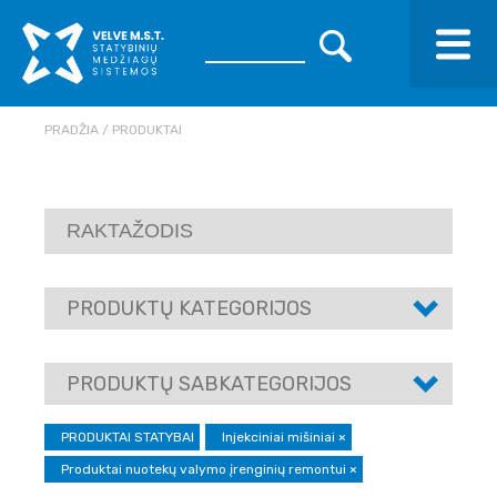
PRADŽIA
PRODUKTAI
PRODUKTŲ KATEGORIJOS
PRODUKTŲ SABKATEGORIJOS
PRODUKTAI STATYBAI
Injekciniai mišiniai
×
Produktai nuotekų valymo įrenginių remontui
×