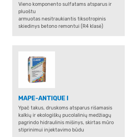
Vieno komponento sulfatams atsparus ir
pluoštu
armuotas nesitraukiantis tiksotropinis
skiedinys betono remontui (R4 klasė)
MAPE-ANTIQUE I
Ypač takus, druskoms atsparus rišamasis
kalkių ir ekologiškų pucolalinių medžiagų
pagrindo hidraulinis mišinys, skirtas mūro
stiprinimui injektavimo būdu