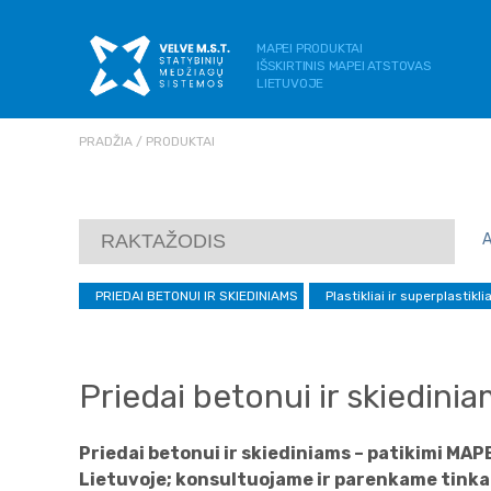
MAPEI PRODUKTAI
IŠSKIRTINIS MAPEI ATSTOVAS
LIETUVOJE
PRADŽIA
PRODUKTAI
PRIEDAI BETONUI IR SKIEDINIAMS
Plastikliai ir superplastikli
Priedai betonui ir skiedini
Priedai betonui ir skiediniams – patikimi MAP
Lietuvoje; konsultuojame ir parenkame tinka