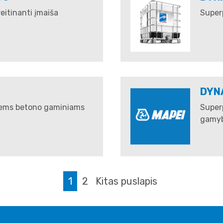
reitinanti įmaiša
Superp
DYN
siems betono gaminiams
Super
gamyb
1
2
Kitas puslapis