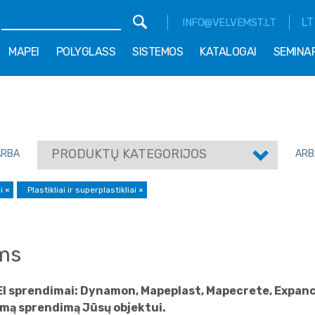
LT
INFO@VELVEMST.LT
MAPEI
POLYGLASS
SISTEMOS
KATALOGAI
SEMINA
PRODUKTŲ KATEGORIJOS
ARBA
ARB
ai
×
Plastikliai ir superplastikliai
×
ams
EI sprendimai: Dynamon, Mapeplast, Mapecrete, Expancr
mą sprendimą Jūsų objektui.