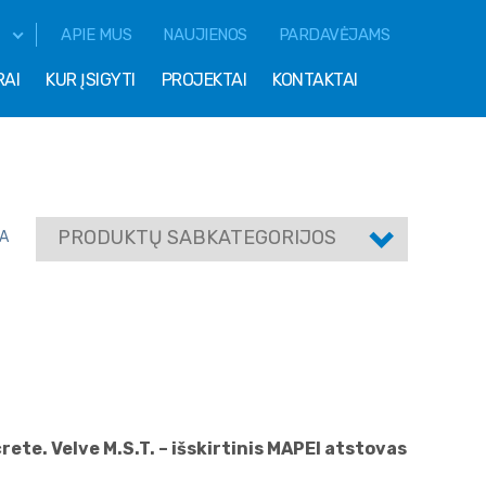
APIE MUS
NAUJIENOS
PARDAVĖJAMS
RAI
KUR ĮSIGYTI
PROJEKTAI
KONTAKTAI
PRODUKTŲ SABKATEGORIJOS
A
ete. Velve M.S.T. – išskirtinis MAPEI atstovas