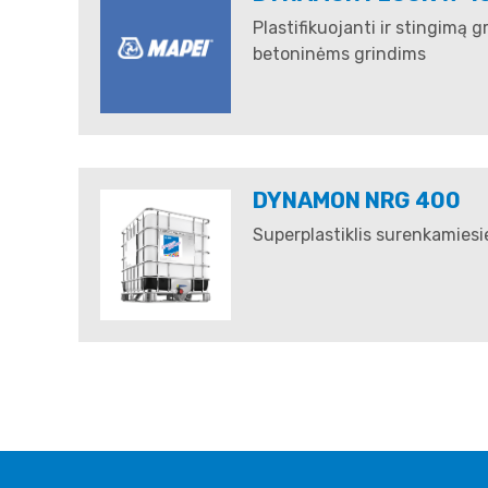
Plastifikuojanti ir stingimą g
betoninėms grindims
DYNAMON NRG 400
Superplastiklis surenkamie