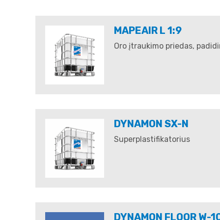
MAPEAIR L 1:9
Oro įtraukimo priedas, padid
DYNAMON SX-N
Superplastifikatorius
DYNAMON FLOOR W-1