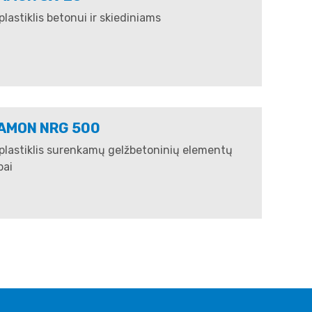
lastiklis betonui ir skiediniams
AMON NRG 500
plastiklis surenkamų gelžbetoninių elementų
ai