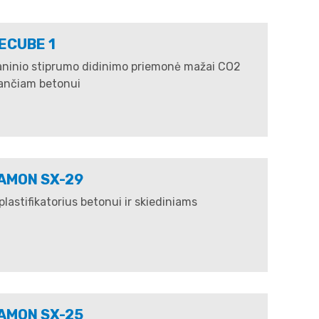
ECUBE 1
ninio stiprumo didinimo priemonė mažai CO2
iančiam betonui
AMON SX-29
lastifikatorius betonui ir skiediniams
AMON SX-25