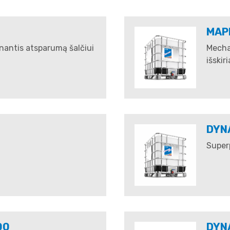
MAP
inantis atsparumą šalčiui
Mecha
išskir
DYN
Superp
00
DYN