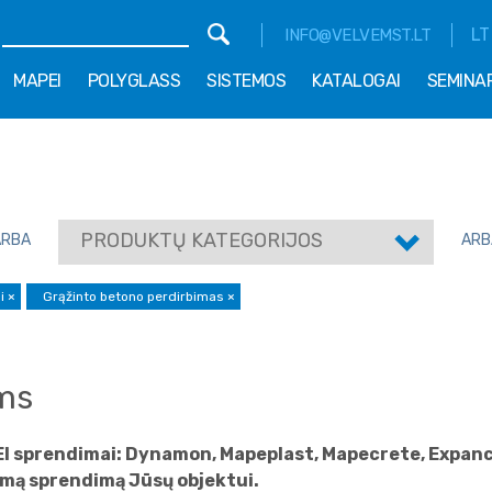
LT
INFO@VELVEMST.LT
MAPEI
POLYGLASS
SISTEMOS
KATALOGAI
SEMINA
PRODUKTŲ KATEGORIJOS
ARBA
ARB
ai
×
Grąžinto betono perdirbimas
×
ams
EI sprendimai: Dynamon, Mapeplast, Mapecrete, Expancr
mą sprendimą Jūsų objektui.