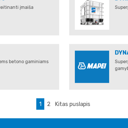
reitinanti įmaiša
Superp
DYN
siems betono gaminiams
Super
gamyb
1
2
Kitas puslapis