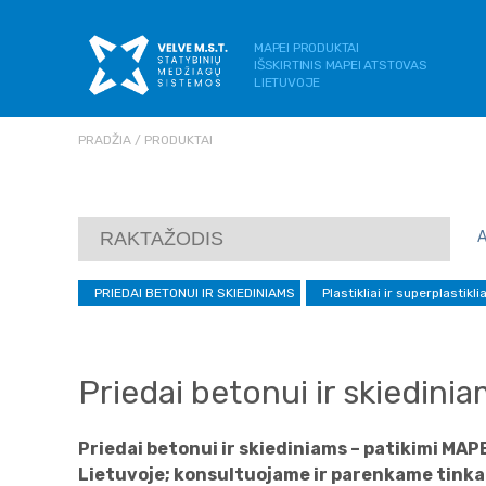
MAPEI PRODUKTAI
IŠSKIRTINIS MAPEI ATSTOVAS
LIETUVOJE
PRADŽIA
PRODUKTAI
PRIEDAI BETONUI IR SKIEDINIAMS
Plastikliai ir superplastikli
Priedai betonui ir skiedini
Priedai betonui ir skiediniams – patikimi MAP
Lietuvoje; konsultuojame ir parenkame tinka