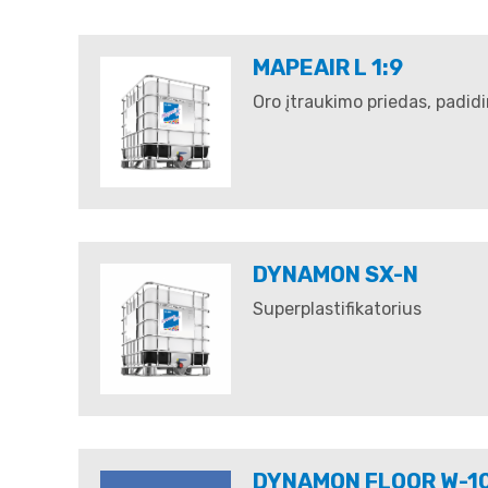
MAPEAIR L 1:9
Oro įtraukimo priedas, padid
DYNAMON SX-N
Superplastifikatorius
DYNAMON FLOOR W-1