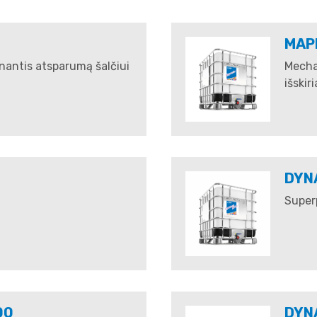
MAP
inantis atsparumą šalčiui
Mecha
išskir
DYN
Superp
00
DYN