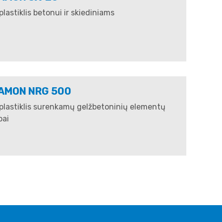
lastiklis betonui ir skiediniams
AMON NRG 500
plastiklis surenkamų gelžbetoninių elementų
ai