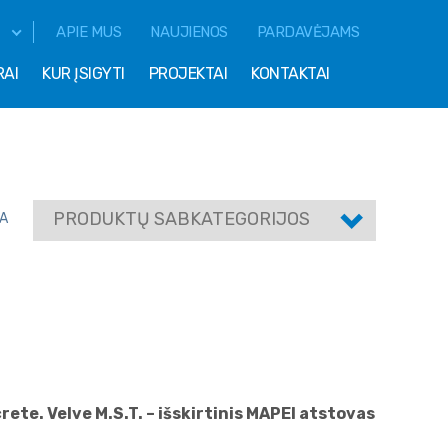
APIE MUS
NAUJIENOS
PARDAVĖJAMS
RAI
KUR ĮSIGYTI
PROJEKTAI
KONTAKTAI
PRODUKTŲ SABKATEGORIJOS
A
ete. Velve M.S.T. – išskirtinis MAPEI atstovas