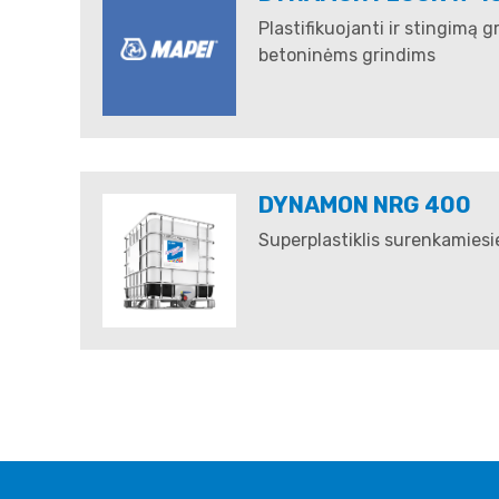
Plastifikuojanti ir stingimą g
betoninėms grindims
DYNAMON NRG 400
Superplastiklis surenkamie