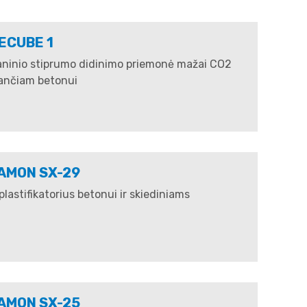
ECUBE 1
ninio stiprumo didinimo priemonė mažai CO2
iančiam betonui
AMON SX-29
lastifikatorius betonui ir skiediniams
AMON SX-25