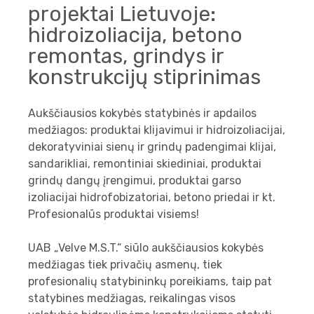
projektai Lietuvoje:
hidroizoliacija, betono
remontas, grindys ir
konstrukcijų stiprinimas
Aukščiausios kokybės statybinės ir apdailos
medžiagos: produktai klijavimui ir hidroizoliacijai,
dekoratyviniai sienų ir grindų padengimai klijai,
sandarikliai, remontiniai skiediniai, produktai
grindų dangų įrengimui, produktai garso
izoliacijai hidrofobizatoriai, betono priedai ir kt.
Profesionalūs produktai visiems!
UAB „Velve M.S.T.“ siūlo aukščiausios kokybės
medžiagas tiek privačių asmenų, tiek
profesionalių statybininkų poreikiams, taip pat
statybines medžiagas, reikalingas visos