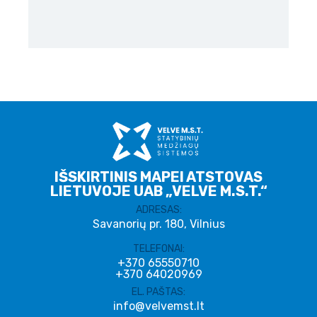
IŠSKIRTINIS MAPEI ATSTOVAS
LIETUVOJE UAB „VELVE M.S.T.“
ADRESAS:
Savanorių pr. 180, Vilnius
TELEFONAI:
+370 65550710
+370 64020969
EL. PAŠTAS:
info@velvemst.lt