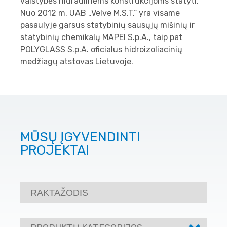
valstybės hidraulinėms konstrukcijoms statyti.
Nuo 2012 m. UAB „Velve M.S.T.“ yra visame
pasaulyje garsus statybinių sausųjų mišinių ir
statybinių chemikalų MAPEI S.p.A., taip pat
POLYGLASS S.p.A. oficialus hidroizoliacinių
medžiagų atstovas Lietuvoje.
MŪSŲ ĮGYVENDINTI
PROJEKTAI