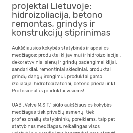
projektai Lietuvoje:
hidroizoliacija, betono
remontas, grindys ir
konstrukcijų stiprinimas
Aukščiausios kokybės statybinės ir apdailos
medžiagos: produktai klijavimui ir hidroizoliacijai,
dekoratyviniai sienų ir grindų padengimai klijai,
sandarikliai, remontiniai skiediniai, produktai
grindų dangų įrengimui, produktai garso
izoliacijai hidrofobizatoriai, betono priedai ir kt.
Profesionalūs produktai visiems!
UAB „Velve M.S.T.“ siūlo aukščiausios kokybės
medžiagas tiek privačių asmenų, tiek
profesionalių statybininkų poreikiams, taip pat
statybines medžiagas, reikalingas visos