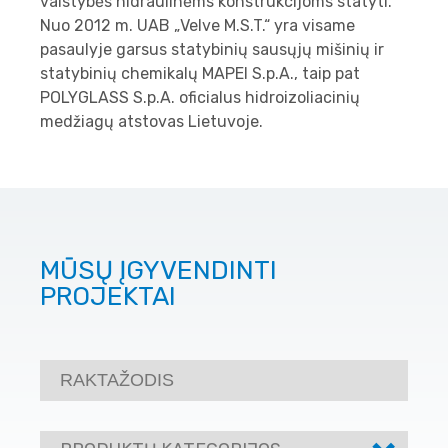
valstybės hidraulinėms konstrukcijoms statyti.
Nuo 2012 m. UAB „Velve M.S.T.“ yra visame
pasaulyje garsus statybinių sausųjų mišinių ir
statybinių chemikalų MAPEI S.p.A., taip pat
POLYGLASS S.p.A. oficialus hidroizoliacinių
medžiagų atstovas Lietuvoje.
MŪSŲ ĮGYVENDINTI
PROJEKTAI