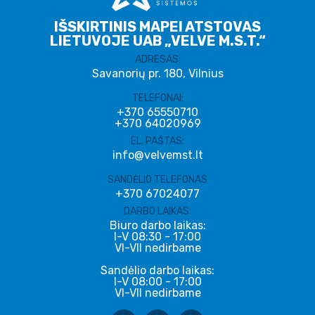
IŠSKIRTINIS MAPEI ATSTOVAS
LIETUVOJE UAB „VELVE M.S.T.“
ADRESAS:
Savanorių pr. 180, Vilnius
TELEFONAI:
+370 65550710
+370 64020969
EL. PAŠTAS:
info@velvemst.lt
SANDĖLIO TELEFONAS
+370 67024077
DARBO LAIKAS:
Biuro darbo laikas:
I-V 08:30 - 17:00
VI-VII nedirbame
Sandėlio darbo laikas:
I-V 08:00 - 17:00
VI-VII nedirbame