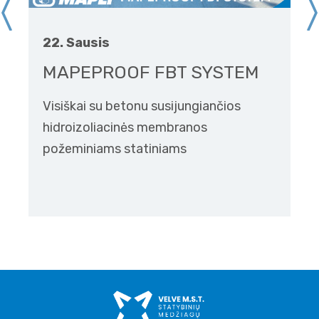
22. Sausis
MAPEPROOF FBT SYSTEM
Visiškai su betonu susijungiančios
hidroizoliacinės membranos
požeminiams statiniams