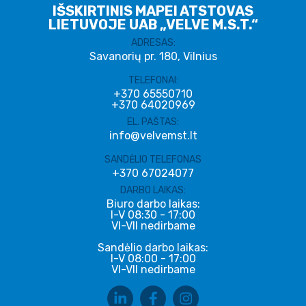
IŠSKIRTINIS MAPEI ATSTOVAS
LIETUVOJE UAB „VELVE M.S.T.“
ADRESAS:
Savanorių pr. 180, Vilnius
TELEFONAI:
+370 65550710
+370 64020969
EL. PAŠTAS:
info@velvemst.lt
SANDĖLIO TELEFONAS
+370 67024077
DARBO LAIKAS:
Biuro darbo laikas:
I-V 08:30 - 17:00
VI-VII nedirbame
Sandėlio darbo laikas:
I-V 08:00 - 17:00
VI-VII nedirbame