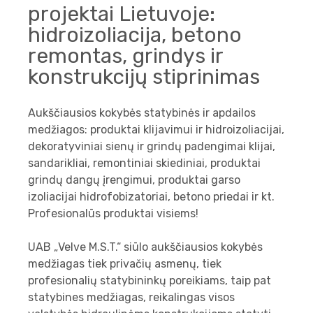
projektai Lietuvoje:
hidroizoliacija, betono
remontas, grindys ir
konstrukcijų stiprinimas
Aukščiausios kokybės statybinės ir apdailos
medžiagos: produktai klijavimui ir hidroizoliacijai,
dekoratyviniai sienų ir grindų padengimai klijai,
sandarikliai, remontiniai skiediniai, produktai
grindų dangų įrengimui, produktai garso
izoliacijai hidrofobizatoriai, betono priedai ir kt.
Profesionalūs produktai visiems!
UAB „Velve M.S.T.“ siūlo aukščiausios kokybės
medžiagas tiek privačių asmenų, tiek
profesionalių statybininkų poreikiams, taip pat
statybines medžiagas, reikalingas visos