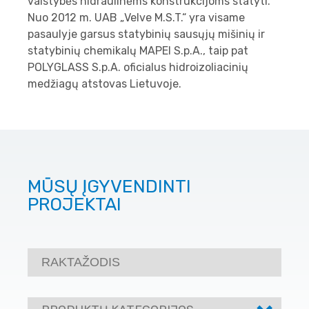
valstybės hidraulinėms konstrukcijoms statyti.
Nuo 2012 m. UAB „Velve M.S.T.“ yra visame
pasaulyje garsus statybinių sausųjų mišinių ir
statybinių chemikalų MAPEI S.p.A., taip pat
POLYGLASS S.p.A. oficialus hidroizoliacinių
medžiagų atstovas Lietuvoje.
MŪSŲ ĮGYVENDINTI
PROJEKTAI