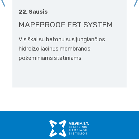
22. Sausis
MAPEPROOF FBT SYSTEM
Visiškai su betonu susijungiančios
hidroizoliacinės membranos
požeminiams statiniams