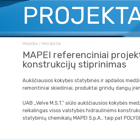
PROJEKTA
PRADŽIA
PROJEKTAI
MAPEI referenciniai projekt
konstrukcijų stiprinimas
Aukščiausios kokybės statybinės ir apdailos medžiago
remontiniai skiediniai, produktai grindų dangų įren
UAB „Velve M.S.T.“ siūlo aukščiausios kokybės medž
reikalingas visos valstybės hidraulinėms konstrukc
statybinių chemikalų MAPEI S.p.A., taip pat POLYGL