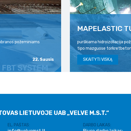
MAPELASTIC T
membranos požeminiams
purškiama hidroizoliacija p
tipo mazguose torkretbeton
22. Sausis
SKAITYTI VISKĄ
TOVAS LIETUVOJE UAB „VELVE M.S.T.“
EL. PAŠTAS:
DARBO LAIKAS:
info@velvemst.lt
Biuro darbo laikas: