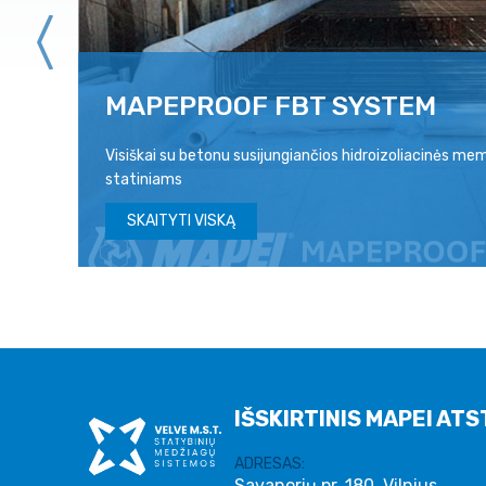
MAPEPROOF FBT SYSTEM
Visiškai su betonu susijungiančios hidroizoliacinės 
statiniams
024
SKAITYTI VISKĄ
IŠSKIRTINIS MAPEI ATS
ADRESAS:
Savanorių pr. 180, Vilnius