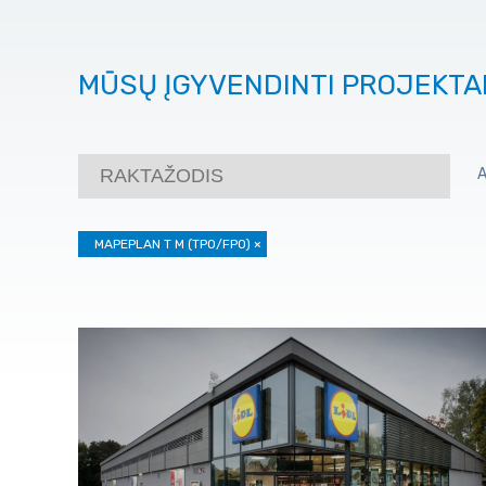
MŪSŲ ĮGYVENDINTI PROJEKTA
MAPEPLAN T M (TPO/FPO)
×