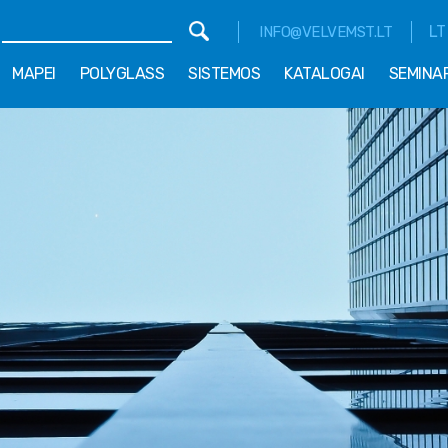
LT
INFO@VELVEMST.LT
MAPEI
POLYGLASS
SISTEMOS
KATALOGAI
SEMINA