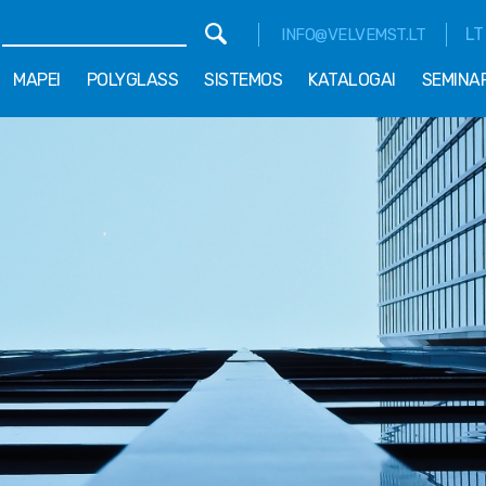
LT
INFO@VELVEMST.LT
MAPEI
POLYGLASS
SISTEMOS
KATALOGAI
SEMINA