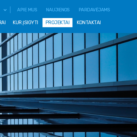
APIE MUS
NAUJIENOS
PARDAVĖJAMS
RAI
KUR ĮSIGYTI
PROJEKTAI
KONTAKTAI