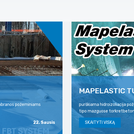
MAPELASTIC T
membranos požeminiams
purškiama hidroizoliacija p
tipo mazguose torkretbeton
22. Sausis
SKAITYTI VISKĄ