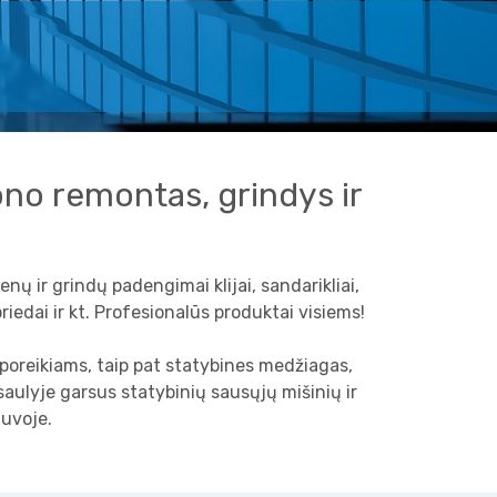
tono remontas, grindys ir
enų ir grindų padengimai klijai, sandarikliai,
riedai ir kt. Profesionalūs produktai visiems!
 poreikiams, taip pat statybines medžiagas,
aulyje garsus statybinių sausųjų mišinių ir
tuvoje.