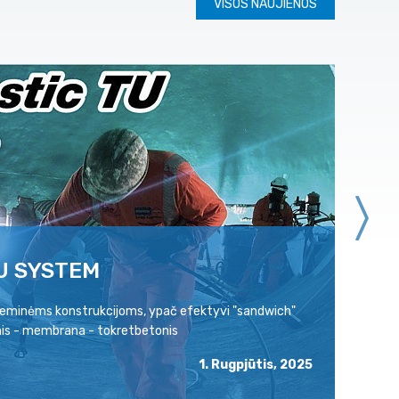
VISOS NAUJIENOS
U SYSTEM
P
ožeminėms konstrukcijoms, ypač efektyvi "sandwich"
Pa
is - membrana - tokretbetonis
ra
1. Rugpjūtis, 2025