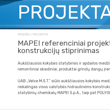
PROJEKTA
PRADŽIA
PROJEKTAI
MAPEI referenciniai projekt
konstrukcijų stiprinimas
Aukščiausios kokybės statybinės ir apdailos medžiago
remontiniai skiediniai, produktai grindų dangų įren
UAB „Velve M.S.T.“ siūlo aukščiausios kokybės medž
reikalingas visos valstybės hidraulinėms konstrukc
statybinių chemikalų MAPEI S.p.A., taip pat POLYGL