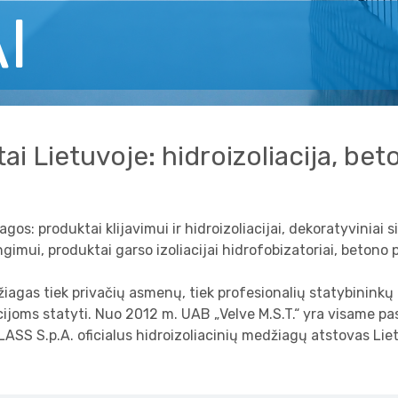
I
ai Lietuvoje: hidroizoliacija, be
s: produktai klijavimui ir hidroizoliacijai, dekoratyviniai si
gimui, produktai garso izoliacijai hidrofobizatoriai, betono p
iagas tiek privačių asmenų, tiek profesionalių statybininkų
ijoms statyti. Nuo 2012 m. UAB „Velve M.S.T.“ yra visame pas
ASS S.p.A. oficialus hidroizoliacinių medžiagų atstovas Lie