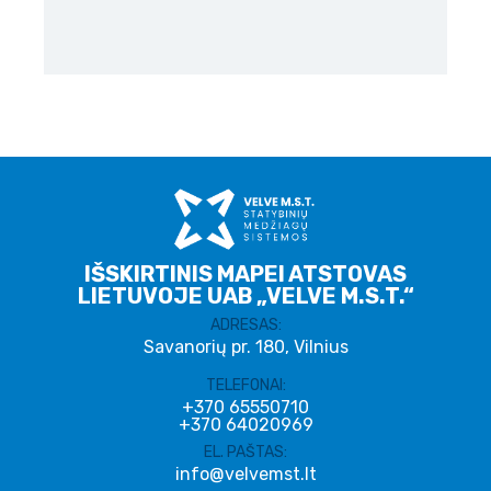
IŠSKIRTINIS MAPEI ATSTOVAS
LIETUVOJE UAB „VELVE M.S.T.“
ADRESAS:
Savanorių pr. 180, Vilnius
TELEFONAI:
+370 65550710
+370 64020969
EL. PAŠTAS:
info@velvemst.lt