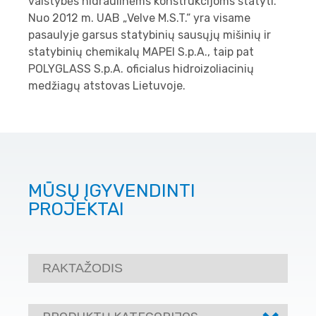
valstybės hidraulinėms konstrukcijoms statyti.
Nuo 2012 m. UAB „Velve M.S.T.“ yra visame
pasaulyje garsus statybinių sausųjų mišinių ir
statybinių chemikalų MAPEI S.p.A., taip pat
POLYGLASS S.p.A. oficialus hidroizoliacinių
medžiagų atstovas Lietuvoje.
MŪSŲ ĮGYVENDINTI
PROJEKTAI