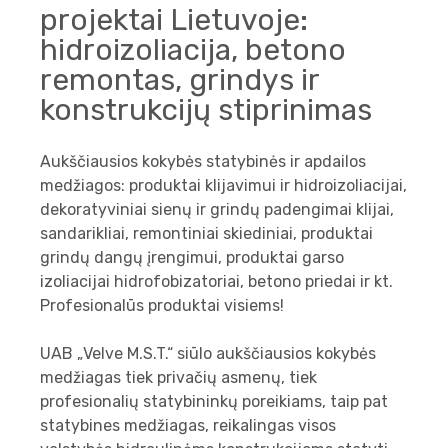
projektai Lietuvoje:
hidroizoliacija, betono
remontas, grindys ir
konstrukcijų stiprinimas
Aukščiausios kokybės statybinės ir apdailos
medžiagos: produktai klijavimui ir hidroizoliacijai,
dekoratyviniai sienų ir grindų padengimai klijai,
sandarikliai, remontiniai skiediniai, produktai
grindų dangų įrengimui, produktai garso
izoliacijai hidrofobizatoriai, betono priedai ir kt.
Profesionalūs produktai visiems!
UAB „Velve M.S.T.“ siūlo aukščiausios kokybės
medžiagas tiek privačių asmenų, tiek
profesionalių statybininkų poreikiams, taip pat
statybines medžiagas, reikalingas visos