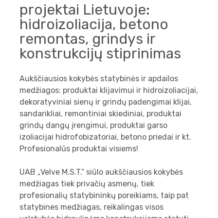
projektai Lietuvoje:
hidroizoliacija, betono
remontas, grindys ir
konstrukcijų stiprinimas
Aukščiausios kokybės statybinės ir apdailos
medžiagos: produktai klijavimui ir hidroizoliacijai,
dekoratyviniai sienų ir grindų padengimai klijai,
sandarikliai, remontiniai skiediniai, produktai
grindų dangų įrengimui, produktai garso
izoliacijai hidrofobizatoriai, betono priedai ir kt.
Profesionalūs produktai visiems!
UAB „Velve M.S.T.“ siūlo aukščiausios kokybės
medžiagas tiek privačių asmenų, tiek
profesionalių statybininkų poreikiams, taip pat
statybines medžiagas, reikalingas visos