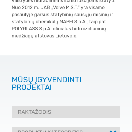
valstybės hidraulinėms konstrukcijoms statyti.
Nuo 2012 m. UAB „Velve M.S.T.“ yra visame
pasaulyje garsus statybinių sausųjų mišinių ir
statybinių chemikalų MAPEI S.p.A., taip pat
POLYGLASS S.p.A. oficialus hidroizoliacinių
medžiagų atstovas Lietuvoje.
MŪSŲ ĮGYVENDINTI
PROJEKTAI