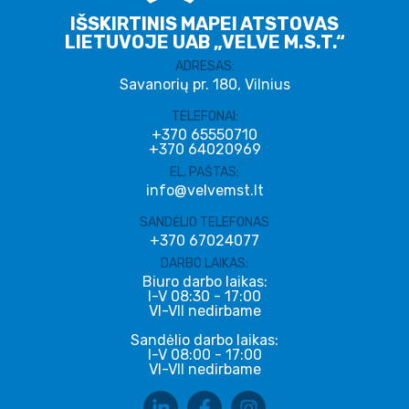
IŠSKIRTINIS MAPEI ATSTOVAS
LIETUVOJE UAB „VELVE M.S.T.“
ADRESAS:
Savanorių pr. 180, Vilnius
TELEFONAI:
+370 65550710
+370 64020969
EL. PAŠTAS:
info@velvemst.lt
SANDĖLIO TELEFONAS
+370 67024077
DARBO LAIKAS:
Biuro darbo laikas:
I-V 08:30 - 17:00
VI-VII nedirbame
Sandėlio darbo laikas:
I-V 08:00 - 17:00
VI-VII nedirbame