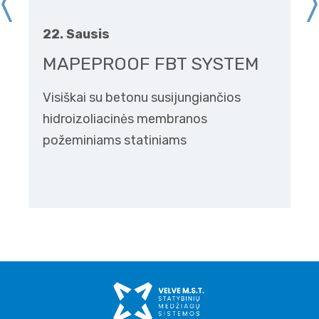
22. Sausis
MAPEPROOF FBT SYSTEM
Visiškai su betonu susijungiančios
hidroizoliacinės membranos
požeminiams statiniams