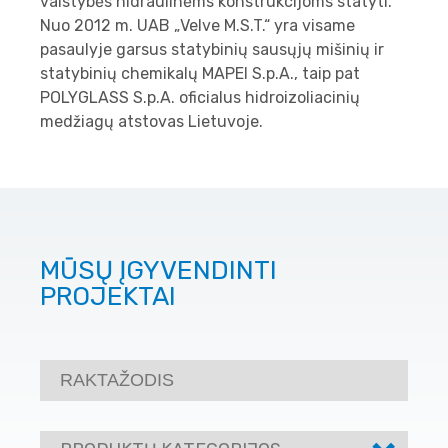
valstybės hidraulinėms konstrukcijoms statyti.
Nuo 2012 m. UAB „Velve M.S.T.“ yra visame
pasaulyje garsus statybinių sausųjų mišinių ir
statybinių chemikalų MAPEI S.p.A., taip pat
POLYGLASS S.p.A. oficialus hidroizoliacinių
medžiagų atstovas Lietuvoje.
MŪSŲ ĮGYVENDINTI
PROJEKTAI