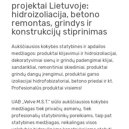
projektai Lietuvoje:
hidroizoliacija, betono
remontas, grindys ir
konstrukcijų stiprinimas
Aukščiausios kokybės statybinės ir apdailos
medžiagos: produktai klijavimui ir hidroizoliacijai,
dekoratyviniai sienų ir grindų padengimai klijai,
sandarikliai, remontiniai skiediniai, produktai
grindų dangų įrengimui, produktai garso
izoliacijai hidrofobizatoriai, betono priedai ir kt.
Profesionalūs produktai visiems!
UAB „Velve M.S.T.“ siūlo aukščiausios kokybės
medžiagas tiek privačių asmenų, tiek
profesionalių statybininkų poreikiams, taip pat
statybines medžiagas, reikalingas visos