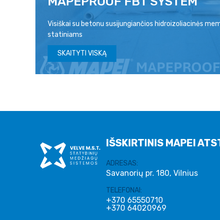
MAPEPROOF FBT SYSTEM
Visiškai su betonu susijungiančios hidroizoliacinės 
statiniams
024
SKAITYTI VISKĄ
IŠSKIRTINIS MAPEI ATS
ADRESAS:
Savanorių pr. 180, Vilnius
TELEFONAI:
+370 65550710
+370 64020969