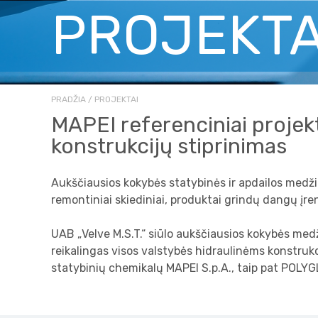
PROJEKTA
PRADŽIA
PROJEKTAI
MAPEI referenciniai projekt
konstrukcijų stiprinimas
Aukščiausios kokybės statybinės ir apdailos medžiago
remontiniai skiediniai, produktai grindų dangų įren
UAB „Velve M.S.T.“ siūlo aukščiausios kokybės medž
reikalingas visos valstybės hidraulinėms konstrukc
statybinių chemikalų MAPEI S.p.A., taip pat POLYGL