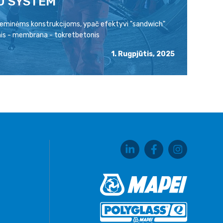
U SYSTEM
P
ožeminėms konstrukcijoms, ypač efektyvi "sandwich"
Pa
is - membrana - tokretbetonis
ra
1. Rugpjūtis, 2025