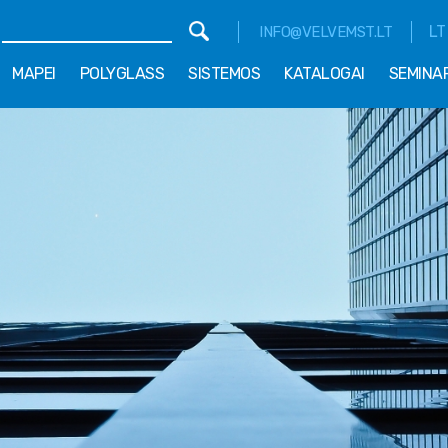
LT
INFO@VELVEMST.LT
MAPEI
POLYGLASS
SISTEMOS
KATALOGAI
SEMINA