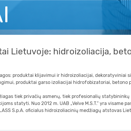
I
ai Lietuvoje: hidroizoliacija, be
s: produktai klijavimui ir hidroizoliacijai, dekoratyviniai si
gimui, produktai garso izoliacijai hidrofobizatoriai, betono p
iagas tiek privačių asmenų, tiek profesionalių statybininkų
ijoms statyti. Nuo 2012 m. UAB „Velve M.S.T.“ yra visame pas
ASS S.p.A. oficialus hidroizoliacinių medžiagų atstovas Lie