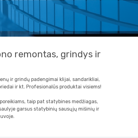
tono remontas, grindys ir
enų ir grindų padengimai klijai, sandarikliai,
riedai ir kt. Profesionalūs produktai visiems!
 poreikiams, taip pat statybines medžiagas,
aulyje garsus statybinių sausųjų mišinių ir
tuvoje.