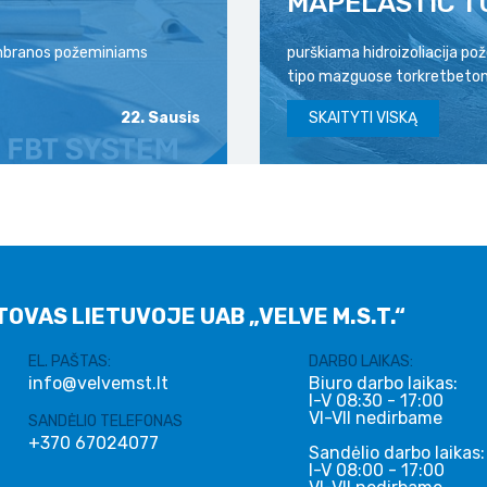
MAPELASTIC T
membranos požeminiams
purškiama hidroizoliacija p
tipo mazguose torkretbeton
22. Sausis
SKAITYTI VISKĄ
TOVAS LIETUVOJE UAB „VELVE M.S.T.“
EL. PAŠTAS:
DARBO LAIKAS:
info@velvemst.lt
Biuro darbo laikas:
I-V 08:30 - 17:00
VI-VII nedirbame
SANDĖLIO TELEFONAS
+370 67024077
Sandėlio darbo laikas:
I-V 08:00 - 17:00