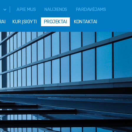
APIE MUS
NAUJIENOS
PARDAVĖJAMS
RAI
KUR ĮSIGYTI
PROJEKTAI
KONTAKTAI