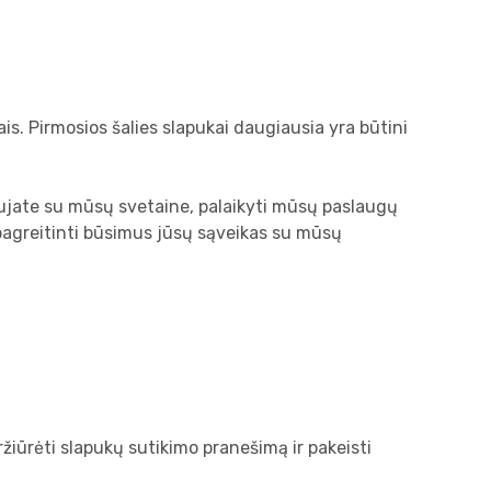
is. Pirmosios šalies slapukai daugiausia yra būtini
ikaujate su mūsų svetaine, palaikyti mūsų paslaugų
i pagreitinti būsimus jūsų sąveikas su mūsų
žiūrėti slapukų sutikimo pranešimą ir pakeisti