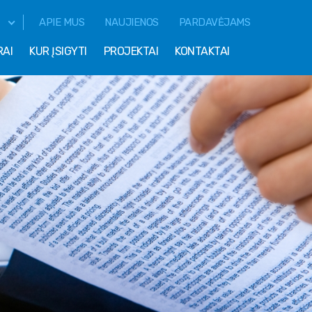
APIE MUS
NAUJIENOS
PARDAVĖJAMS
RAI
KUR ĮSIGYTI
PROJEKTAI
KONTAKTAI