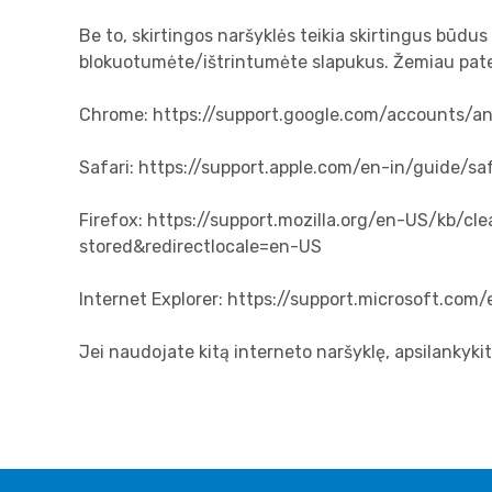
Be to, skirtingos naršyklės teikia skirtingus būdus
blokuotumėte/ištrintumėte slapukus. Žemiau pateik
Chrome:
https://support.google.com/accounts/
Safari:
https://support.apple.com/en-in/guide/sa
Firefox:
https://support.mozilla.org/en-US/kb/cl
stored&redirectlocale=en-US
Internet Explorer:
https://support.microsoft.com
Jei naudojate kitą interneto naršyklę, apsilankyk