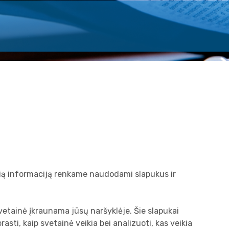
okią informaciją renkame naudodami slapukus ir
svetainė įkraunama jūsų naršyklėje. Šie slapukai
ti, kaip svetainė veikia bei analizuoti, kas veikia