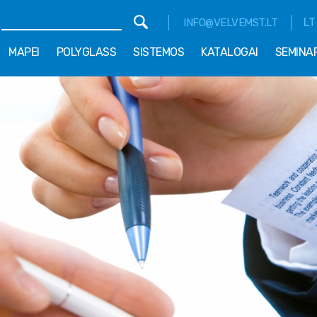
LT
INFO@VELVEMST.LT
MAPEI
POLYGLASS
SISTEMOS
KATALOGAI
SEMINA