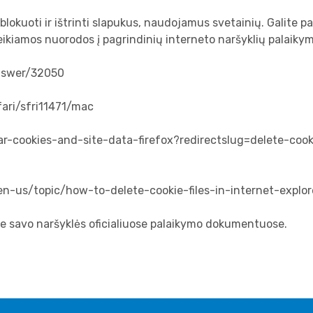
 blokuoti ir ištrinti slapukus, naudojamus svetainių. Galite 
iamos nuorodos į pagrindinių interneto naršyklių palaikymo 
answer/32050
fari/sfri11471/mac
ear-cookies-and-site-data-firefox?redirectslug=delete-co
/en-us/topic/how-to-delete-cookie-files-in-internet-ex
ite savo naršyklės oficialiuose palaikymo dokumentuose.