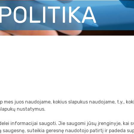
POLITIKA
.
 kaip mes juos naudojame, kokius slapukus naudojame, t.y., k
i slapukų nustatymus.
delei informacijai saugoti. Jie saugomi jūsų įrenginyje, kai 
saugesnę, suteikia geresnę naudotojo patirtį ir padeda supras