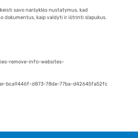
pakeisti savo naršyklės nustatymus, kad
dokumentus, kaip valdyti ir ištrinti slapukus.
okies-remove-info-websites-
plorer-bca9446f-d873-78de-77ba-d42645fa52fc