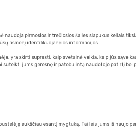
audoja pirmosios ir trečiosios šalies slapukus keliais tiksla
jūsų asmenį identifikuojančios informacijos.
ėje, yra skirti suprasti, kaip svetainė veikia, kaip jūs sąve
ai suteikti jums geresnę ir patobulintą naudotojo patirtį be
pustelėję aukščiau esantį mygtuką. Tai leis jums iš naujo per