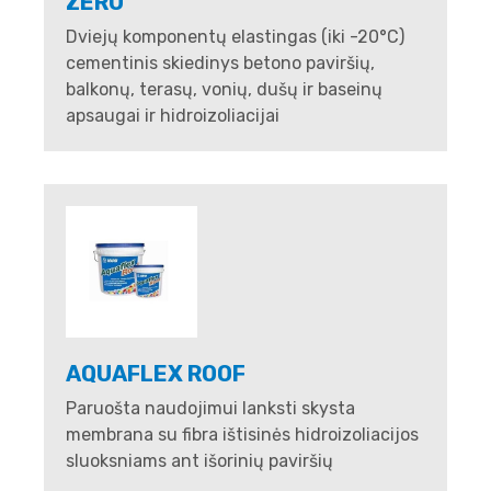
ZERO
Dviejų komponentų elastingas (iki -20°C)
cementinis skiedinys betono paviršių,
balkonų, terasų, vonių, dušų ir baseinų
apsaugai ir hidroizoliacijai
AQUAFLEX ROOF
Paruošta naudojimui lanksti skysta
membrana su fibra ištisinės hidroizoliacijos
sluoksniams ant išorinių paviršių