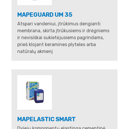
MAPEGUARD UM 35
Atspari vandeniui, įtrūkimus dengianti
membrana, skirta įtrūkusiems ir drėgniems
ir nevisiškai sukietėjusiems pagrindams,
prieš klojant keramines plyteles arba
natūralų akmenį
MAPELASTIC SMART
Dviejų komponentų elastinga cementinė