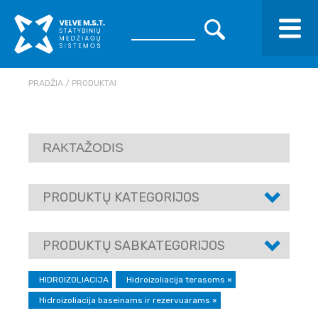
PRADŽIA
PRODUKTAI
PRODUKTŲ KATEGORIJOS
PRODUKTŲ SABKATEGORIJOS
HIDROIZOLIACIJA
Hidroizoliacija terasoms
×
Hidroizoliacija baseinams ir rezervuarams
×