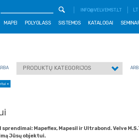
LT
INFO@VELVEMST.LT
MAPEI
POLYGLASS
SISTEMOS
KATALOGAI
SEMINA
PRODUKTŲ KATEGORIJOS
ARBA
ARB
ntui
×
ui
sprendimai: Mapeflex, Mapesil ir Ultrabond. Velve M.S.T
mą Jūsų objektui.