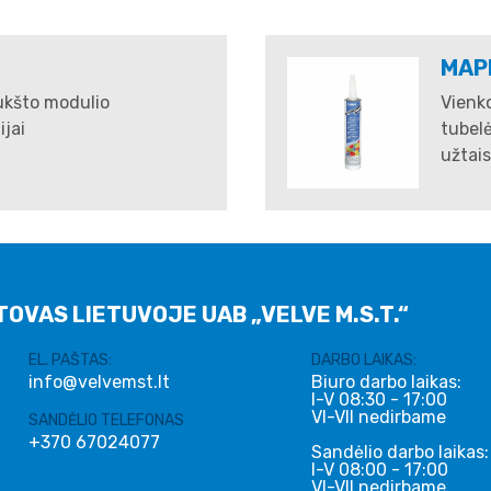
MAP
ukšto modulio
Vienk
ijai
tubelė
užtai
TOVAS LIETUVOJE UAB „VELVE M.S.T.“
EL. PAŠTAS:
DARBO LAIKAS:
info@velvemst.lt
Biuro darbo laikas:
I-V 08:30 - 17:00
VI-VII nedirbame
SANDĖLIO TELEFONAS
+370 67024077
Sandėlio darbo laikas:
I-V 08:00 - 17:00
VI-VII nedirbame