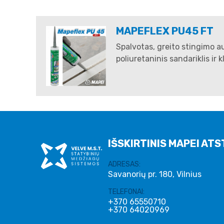
MAPEFLEX PU45 FT
Spalvotas, greito stingimo a
poliuretaninis sandariklis ir kl
IŠSKIRTINIS MAPEI ATS
ADRESAS:
Savanorių pr. 180, Vilnius
TELEFONAI:
+370 65550710
+370 64020969