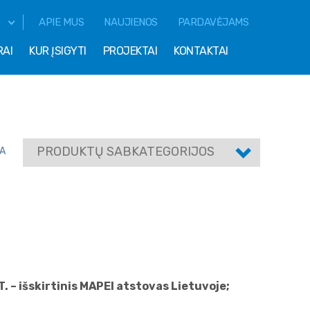
APIE MUS
NAUJIENOS
PARDAVĖJAMS
RAI
KUR ĮSIGYTI
PROJEKTAI
KONTAKTAI
PRODUKTŲ SABKATEGORIJOS
A
. – išskirtinis MAPEI atstovas Lietuvoje;