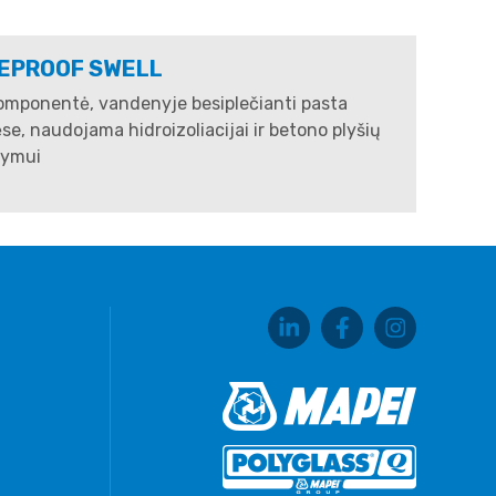
EPROOF SWELL
omponentė, vandenyje besiplečianti pasta
se, naudojama hidroizoliacijai ir betono plyšių
symui