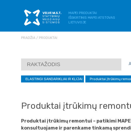
MAPEI PRODUKTAI
IŠSKIRTINIS MAPEI ATSTOVAS
LIETUVOJE
PRADŽIA
PRODUKTAI
ELASTINGI SANDARIKLIAI IR KLIJAI
Produktai įtrūkimų remo
Produktai įtrūkimų remont
Produktai įtrūkimų remontui – patikimi MAPEI 
konsultuojame ir parenkame tinkamą sprendi