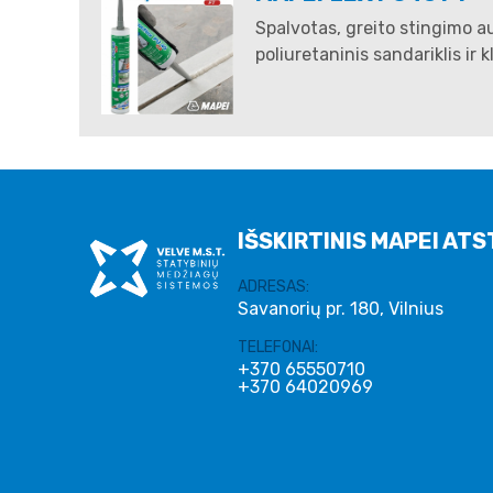
Spalvotas, greito stingimo a
poliuretaninis sandariklis ir kl
IŠSKIRTINIS MAPEI ATS
ADRESAS:
Savanorių pr. 180, Vilnius
TELEFONAI:
+370 65550710
+370 64020969