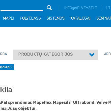
LT
INFO@VELVEMST.LT
MAPEI
POLYGLASS
SISTEMOS
KATALOGAI
SEMINA
PRODUKTŲ KATEGORIJOS
ARBA
ARB
arikliai
×
kliai
EI sprendimai: Mapeflex, Mapesil ir Ultrabond. Velve M.
mą Jūsų objektui.