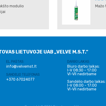
ukšto modulio
Mažo 
ijai
TOVAS LIETUVOJE UAB „VELVE M.S.T.“
EL. PAŠTAS:
DARBO LAIKAS:
info@velvemst.lt
Biuro darbo laikas:
I-V 08:30 - 17:00
VI-VII nedirbame
SANDĖLIO TELEFONAS
+370 67024077
Sandėlio darbo laikas:
I-V 08:00 - 17:00
VI-VII nedirbame