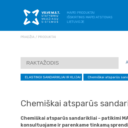
MAPEI PRODUKTAI
IŠSKIRTINIS MAPEI ATSTOVAS
LIETUVOJE
PRADŽIA
PRODUKTAI
ELASTINGI SANDARIKLIAI IR KLIJAI
Chemiškai atsparūs sand
Chemiškai atsparūs sandari
Chemiškai atsparūs sandarikliai – patikimi MAP
konsultuojame ir parenkame tinkamą sprendi