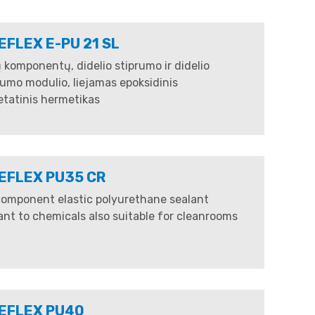
FLEX E-PU 21 SL
 komponentų, didelio stiprumo ir didelio
umo modulio, liejamas epoksidinis
etatinis hermetikas
EFLEX PU35 CR
omponent elastic polyurethane sealant
ant to chemicals also suitable for cleanrooms
EFLEX PU40