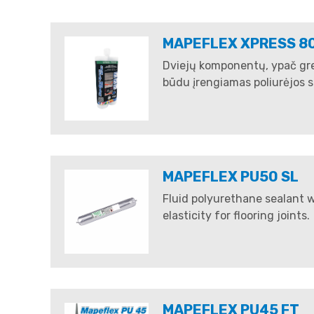
MAPEFLEX XPRESS 8
Dviejų komponentų, ypač grei
būdu įrengiamas poliurėjos s
MAPEFLEX PU50 SL
Fluid polyurethane sealant 
elasticity for flooring joints.
MAPEFLEX PU45 FT