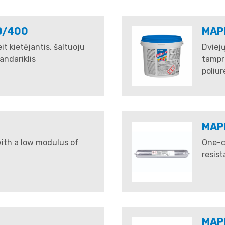
0/400
MAPE
t kietėjantis, šaltuoju
Dviejų
andariklis
tampr
poliur
MAP
with a low modulus of
One-c
resist
MAP