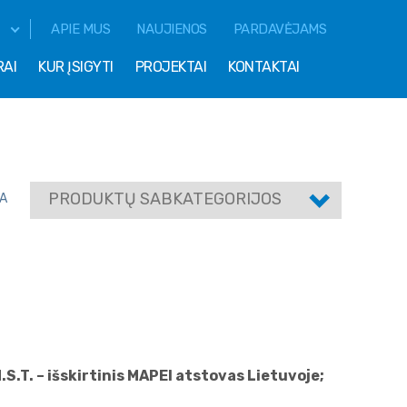
APIE MUS
NAUJIENOS
PARDAVĖJAMS
RAI
KUR ĮSIGYTI
PROJEKTAI
KONTAKTAI
PRODUKTŲ SABKATEGORIJOS
A
S.T. – išskirtinis MAPEI atstovas Lietuvoje;