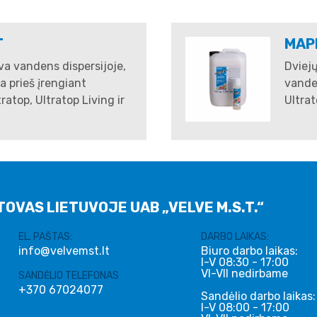
T
MAP
va vandens dispersijoje,
Dviej
 prieš įrengiant
vanden
ratop, Ultratop Living ir
Ultrat
TOVAS LIETUVOJE UAB „VELVE M.S.T.“
EL. PAŠTAS:
DARBO LAIKAS:
info@velvemst.lt
Biuro darbo laikas:
I-V 08:30 - 17:00
VI-VII nedirbame
SANDĖLIO TELEFONAS
+370 67024077
Sandėlio darbo laikas:
I-V 08:00 - 17:00