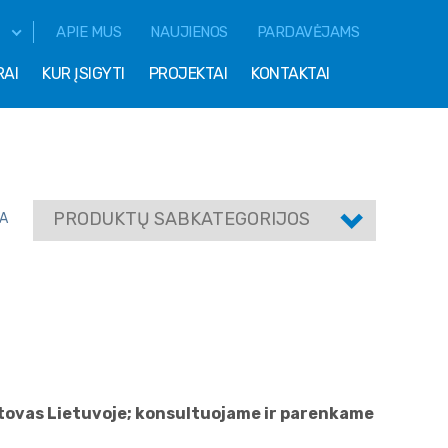
APIE MUS
NAUJIENOS
PARDAVĖJAMS
RAI
KUR ĮSIGYTI
PROJEKTAI
KONTAKTAI
PRODUKTŲ SABKATEGORIJOS
A
atstovas Lietuvoje; konsultuojame ir parenkame