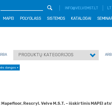
LT
INFO@VELVEMST.LT
MAPEI
POLYGLASS
SISTEMOS
KATALOGAI
SEMINA
PRODUKTŲ KATEGORIJOS
ARBA
ARB
inės dangos
×
 Mapefloor, Rescryl. Velve M.S.T. – išskirtinis MAPEI 