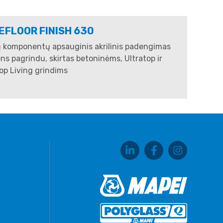
EFLOOR FINISH 630
ų komponentų apsauginis akrilinis padengimas
s pagrindu, skirtas betoninėms, Ultratop ir
op Living grindims