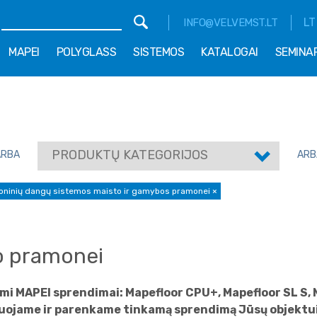
LT
INFO@VELVEMST.LT
MAPEI
POLYGLASS
SISTEMOS
KATALOGAI
SEMINA
PRODUKTŲ KATEGORIJOS
ARBA
ARB
ninių dangų sistemos maisto ir gamybos pramonei
×
o pramonei
i MAPEI sprendimai: Mapefloor CPU+, Mapefloor SL S, M
ltuojame ir parenkame tinkamą sprendimą Jūsų objektui