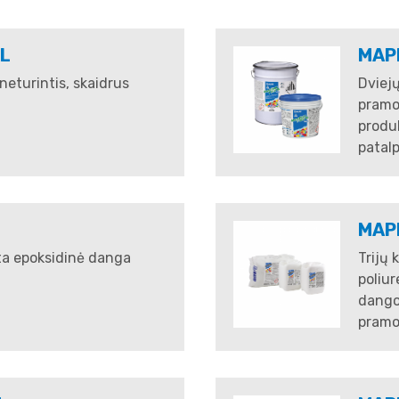
L
MAPE
neturintis, skaidrus
Dviej
pramon
produ
patal
MAP
poksidinė danga​​​​​​​
Trijų 
poliu
dangos
pramon