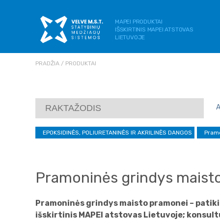
MAPEI PRODUKTAI
IŠSKIRTINIS MAPEI ATSTOVAS
LIETUVOJE
PRADŽIA
PRODUKTAI
EPOKSIDINĖS, POLIURETANINĖS IR AKRILINĖS DANGOS
Pramo
Pramoninės grindys maist
Pramoninės grindys maisto pramonei – patikim
išskirtinis MAPEI atstovas Lietuvoje; konsu