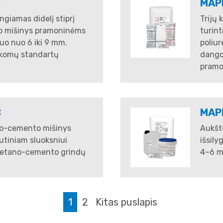
T
MAP
ngiamas didelį stiprį
Trijų 
to mišinys pramoninėms
turin
nuo nuo 6 iki 9 mm.
poliu
ikomų standartų
dangos
pramo
C
MAP
no-cemento mišinys
Aukšto
šutiniam sluoksniui
išsily
uretano-cemento grindų
4–6 m
1
2
Kitas puslapis