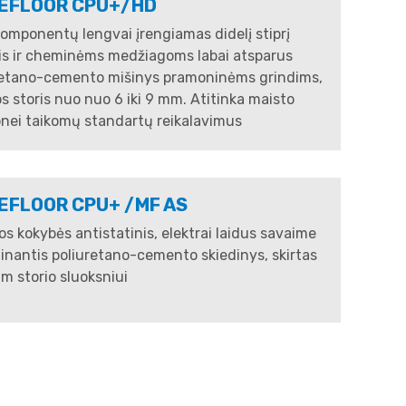
EFLOOR CPU+/HD
komponentų lengvai įrengiamas didelį stiprį
tis ir cheminėms medžiagoms labai atsparus
retano-cemento mišinys pramoninėms grindims,
 storis nuo nuo 6 iki 9 mm. Atitinka maisto
nei taikomų standartų reikalavimus
EFLOOR CPU+ /MF AS
s kokybės antistatinis, elektrai laidus savaime
ginantis poliuretano-cemento skiedinys, skirtas
m storio sluoksniui