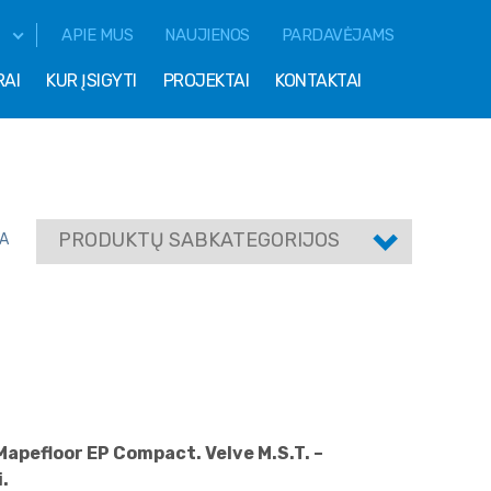
APIE MUS
NAUJIENOS
PARDAVĖJAMS
RAI
KUR ĮSIGYTI
PROJEKTAI
KONTAKTAI
PRODUKTŲ SABKATEGORIJOS
A
apefloor EP Compact. Velve M.S.T. –
.