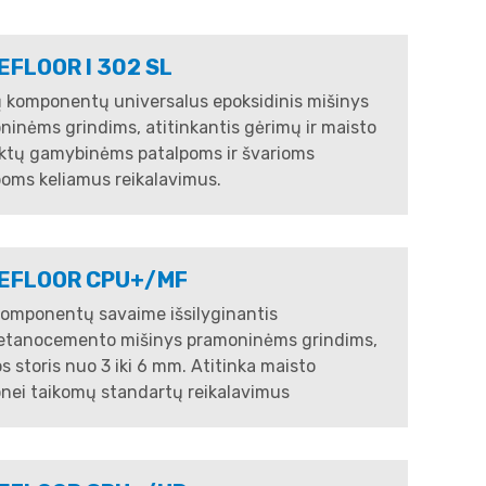
FLOOR I 302 SL
ų komponentų universalus epoksidinis mišinys
inėms grindims, atitinkantis gėrimų ir maisto
ktų gamybinėms patalpoms ir švarioms
poms keliamus reikalavimus.
EFLOOR CPU+/MF
komponentų savaime išsilyginantis
retanocemento mišinys pramoninėms grindims,
 storis nuo 3 iki 6 mm. Atitinka maisto
ei taikomų standartų reikalavimus​​​​​​​