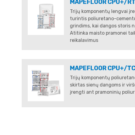
MAPEFLOOR CPU+/R
Trijų komponentų lengvai įre
turintis poliuretano-cemen
grindims, kai dangos storis 
Atitinka maisto pramonei ta
reikalavimus
MAPEFLOOR CPU+/T
Trijų komponentų poliureta
skirtas sienų dangoms ir vir
įrengti ant pramoninių poli