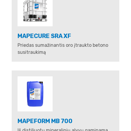
MAPECURE SRA XF
Priedas sumažinantis oro įtraukto betono
susitraukimą
MAPEFORM MB 700
Iš distiliuotų mineralinių alyvų gaminama