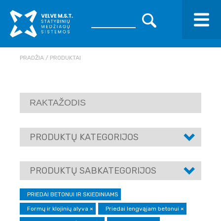
PRADŽIA
PRODUKTAI
PRODUKTŲ KATEGORIJOS
PRODUKTŲ SABKATEGORIJOS
PRIEDAI BETONUI IR SKIEDINIAMS
Formų ir klojinių alyva
×
Priedai lengvąjam betonui
×