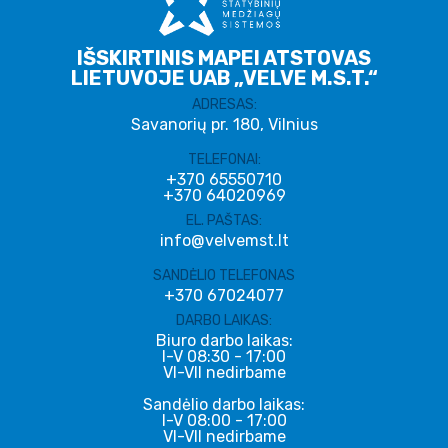
IŠSKIRTINIS MAPEI ATSTOVAS
LIETUVOJE UAB „VELVE M.S.T.“
ADRESAS:
Savanorių pr. 180, Vilnius
TELEFONAI:
+370 65550710
+370 64020969
EL. PAŠTAS:
info@velvemst.lt
SANDĖLIO TELEFONAS
+370 67024077
DARBO LAIKAS:
Biuro darbo laikas:
I-V 08:30 - 17:00
VI-VII nedirbame
Sandėlio darbo laikas:
I-V 08:00 - 17:00
VI-VII nedirbame