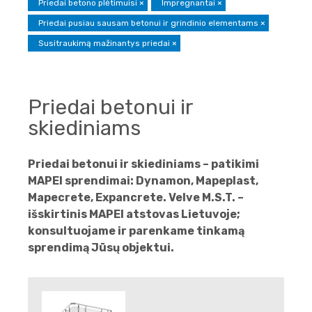
Priedai betono plėtimuisi
×
Impregnantai
×
Priedai pusiau sausam betonui ir grindinio elementams
×
Susitraukimą mažinantys priedai
×
Priedai betonui ir
skiediniams
Priedai betonui ir skiediniams – patikimi
MAPEI sprendimai: Dynamon, Mapeplast,
Mapecrete, Expancrete. Velve M.S.T. –
išskirtinis MAPEI atstovas Lietuvoje;
konsultuojame ir parenkame tinkamą
sprendimą Jūsų objektui.