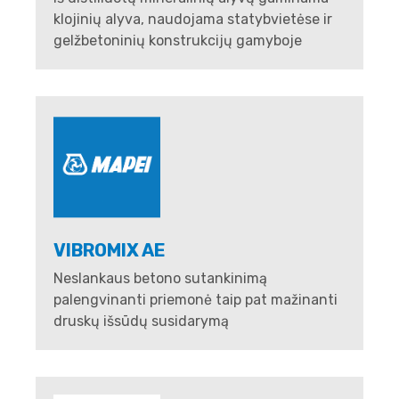
klojinių alyva, naudojama statybvietėse ir
gelžbetoninių konstrukcijų gamyboje
VIBROMIX AE
Neslankaus betono sutankinimą
palengvinanti priemonė taip pat mažinanti
druskų išsūdų susidarymą