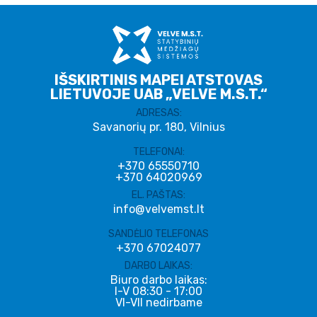
IŠSKIRTINIS MAPEI ATSTOVAS
LIETUVOJE UAB „VELVE M.S.T.“
ADRESAS:
Savanorių pr. 180, Vilnius
TELEFONAI:
+370 65550710
+370 64020969
EL. PAŠTAS:
info@velvemst.lt
SANDĖLIO TELEFONAS
+370 67024077
DARBO LAIKAS:
Biuro darbo laikas:
I-V 08:30 - 17:00
VI-VII nedirbame