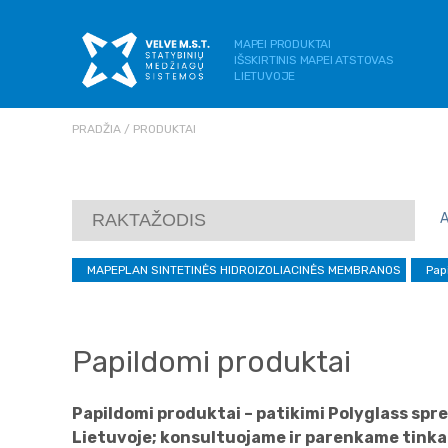
MAPEI PRODUKTAI
IŠSKIRTINIS MAPEI ATSTOVAS
LIETUVOJE
PRADŽIA
PRODUKTAI
MAPEPLAN SINTETINĖS HIDROIZOLIACINĖS MEMBRANOS
Pap
Papildomi produktai
Papildomi produktai – patikimi Polyglass spren
Lietuvoje; konsultuojame ir parenkame tinka