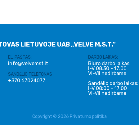
TOVAS LIETUVOJE UAB „VELVE M.S.T.“
EL. PAŠTAS:
DARBO LAIKAS:
info@velvemst.lt
Biuro darbo laikas:
I-V 08:30 - 17:00
VI-VII nedirbame
SANDĖLIO TELEFONAS
+370 67024077
Sandėlio darbo laikas:
I-V 08:00 - 17:00
VI-VII nedirbame
Copyright © 2026
Privatumo politika