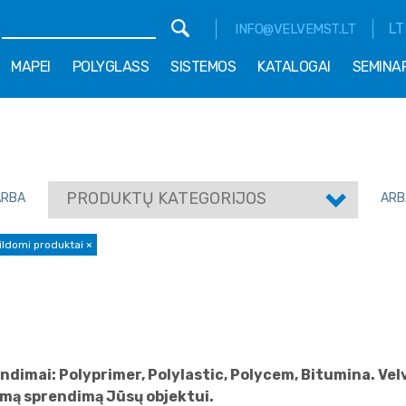
LT
INFO@VELVEMST.LT
MAPEI
POLYGLASS
SISTEMOS
KATALOGAI
SEMINA
PRODUKTŲ KATEGORIJOS
ARBA
ARB
ildomi produktai
×
dimai: Polyprimer, Polylastic, Polycem, Bitumina. Velv
mą sprendimą Jūsų objektui.