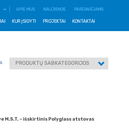
APIE MUS
NAUJIENOS
PARDAVĖJAMS
RAI
KUR ĮSIGYTI
PROJEKTAI
KONTAKTAI
PRODUKTŲ SABKATEGORIJOS
A
e M.S.T. – išskirtinis Polyglass atstovas