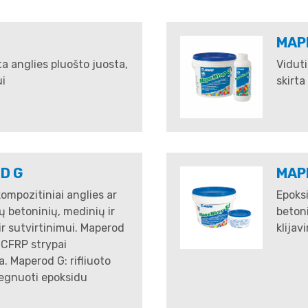
MAP
a anglies pluošto juosta,
Vidut
ui
skirta
D G
MAP
ompozitiniai anglies ar
Epoksi
tų betoninių, medinių ir
betoni
r sutvirtinimui. Maperod
klijav
o CFRP strypai
. Maperod G: rifliuoto
regnuoti epoksidu