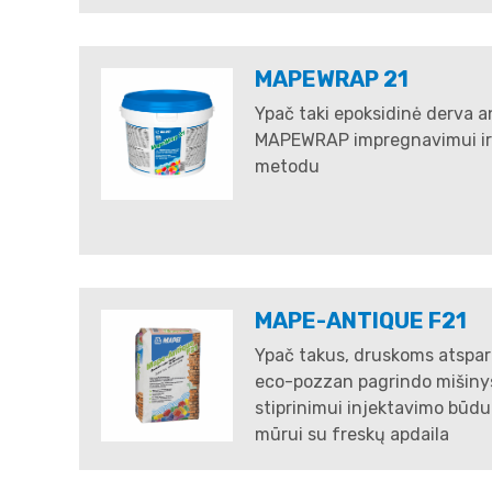
MAPEWRAP 21
Ypač taki epoksidinė derva a
MAPEWRAP impregnavimui ir k
metodu
MAPE-ANTIQUE F21
Ypač takus, druskoms atsparu
eco-pozzan pagrindo mišinys
stiprinimui injektavimo būdu
mūrui su freskų apdaila