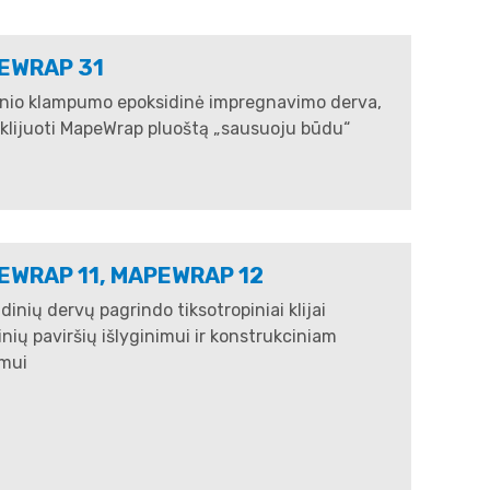
EWRAP 31
inio klampumo epoksidinė impregnavimo derva,
 klijuoti MapeWrap pluoštą „sausuoju būdu“
EWRAP 11, MAPEWRAP 12
dinių dervų pagrindo tiksotropiniai klijai
nių paviršių išlyginimui ir konstrukciniam
imui