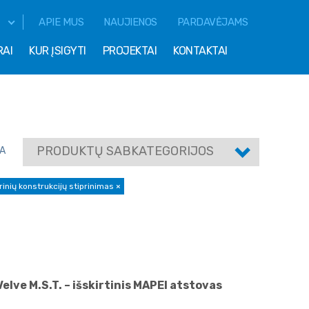
APIE MUS
NAUJIENOS
PARDAVĖJAMS
RAI
KUR ĮSIGYTI
PROJEKTAI
KONTAKTAI
PRODUKTŲ SABKATEGORIJOS
A
rinių konstrukcijų stiprinimas
×
ve M.S.T. – išskirtinis MAPEI atstovas