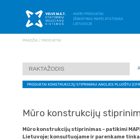
MAPEI PRODUKTAI
IŠSKIRTINIS MAPEI ATSTOVAS
LIETUVOJE
PRADŽIA
PRODUKTAI
PRODUKTAI KONSTRUKCIJŲ STIPRINIMUI ANGLIES PLUOŠTU (CFRP
Mūro konstrukcijų stiprini
Mūro konstrukcijų stiprinimas – patikimi MA
Lietuvoje; konsultuojame ir parenkame tinka