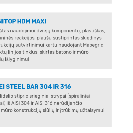
NITOP HDM MAXI
štas naudojimui dviejų komponentų, plastiškas,
ninės reakcijos, plaušu sustiprintas skiedinys
ukcijų sutvirtinimui kartu naudojant Mapegrid
tų linijos tinklus, skirtas betono ir mūro
ių išlyginimui
I STEEL BAR 304 IR 316
idelio stiprio srieginiai strypai (spiraliniai
ai) iš AISI 304 ir AISI 316 nerūdijančio
 mūro konstrukcijų siūlių ir įtrūkimų užtaisymui