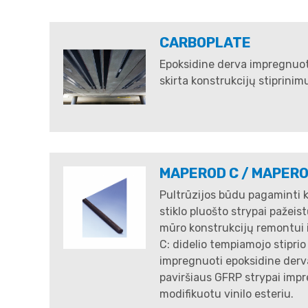
CARBOPLATE
Epoksidine derva impregnuot
skirta konstrukcijų stiprinim
MAPEROD C / MAPERO
Pultrūzijos būdu pagaminti k
stiklo pluošto strypai pažeis
mūro konstrukcijų remontui i
C: didelio tempiamojo stipri
impregnuoti epoksidine derva
paviršiaus GFRP strypai imp
modifikuotu vinilo esteriu.