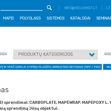
LT
INFO@VELVEMST.LT
MAPEI
POLYGLASS
SISTEMOS
KATALOGAI
SEMINA
PRODUKTŲ KATEGORIJOS
ARBA
ARB
) IR YPAČ DIDELIO STIPRIO PLUOŠTU ARMUOTAIS BETONAIS (HPC / FRC)
Mū
mas
PEI sprendimai: CARBOPLATE, MAPEWRAP, MAPEPOXY L. Vel
mą sprendimą Jūsų objektui.