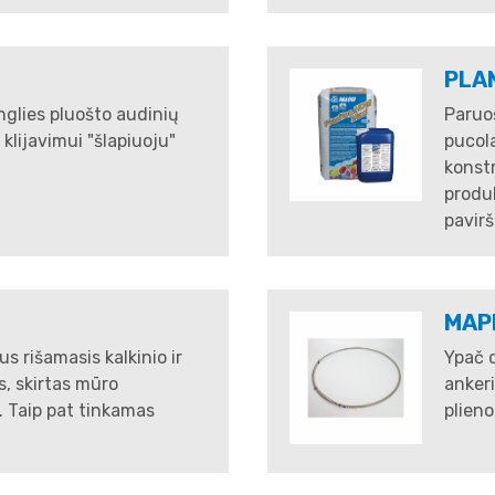
PLA
nglies pluošto audinių
Paruo
lijavimui "šlapiuoju"
pucola
konstr
produk
pavirš
MAPE
s rišamasis kalkinio ir
Ypač d
, skirtas mūro
ankeri
. Taip pat tinkamas
plieno