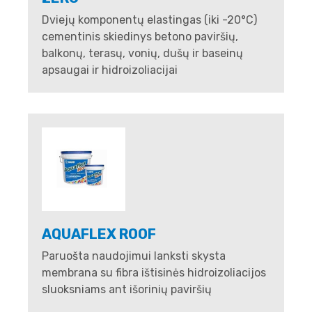
Dviejų komponentų elastingas (iki -20°C)
cementinis skiedinys betono paviršių,
balkonų, terasų, vonių, dušų ir baseinų
apsaugai ir hidroizoliacijai
AQUAFLEX ROOF
Paruošta naudojimui lanksti skysta
membrana su fibra ištisinės hidroizoliacijos
sluoksniams ant išorinių paviršių