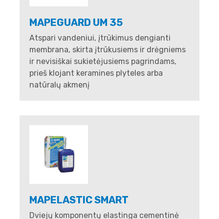
MAPEGUARD UM 35
Atspari vandeniui, įtrūkimus dengianti
membrana, skirta įtrūkusiems ir drėgniems
ir nevisiškai sukietėjusiems pagrindams,
prieš klojant keramines plyteles arba
natūralų akmenį
MAPELASTIC SMART
Dviejų komponentų elastinga cementinė