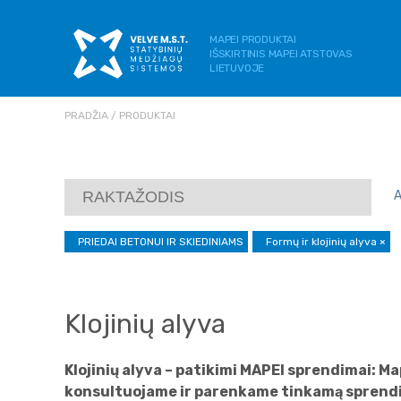
MAPEI PRODUKTAI
IŠSKIRTINIS MAPEI ATSTOVAS
LIETUVOJE
PRADŽIA
PRODUKTAI
PRIEDAI BETONUI IR SKIEDINIAMS
Formų ir klojinių alyva
×
Klojinių alyva
Klojinių alyva – patikimi MAPEI sprendimai: M
konsultuojame ir parenkame tinkamą sprendi