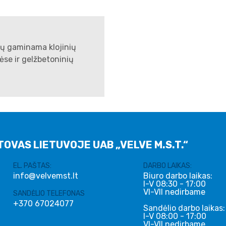
yvų gaminama klojinių
se ir gelžbetoninių
TOVAS LIETUVOJE UAB „VELVE M.S.T.“
EL. PAŠTAS:
DARBO LAIKAS:
info@velvemst.lt
Biuro darbo laikas:
I-V 08:30 - 17:00
VI-VII nedirbame
SANDĖLIO TELEFONAS
+370 67024077
Sandėlio darbo laikas:
I-V 08:00 - 17:00
VI-VII nedirbame