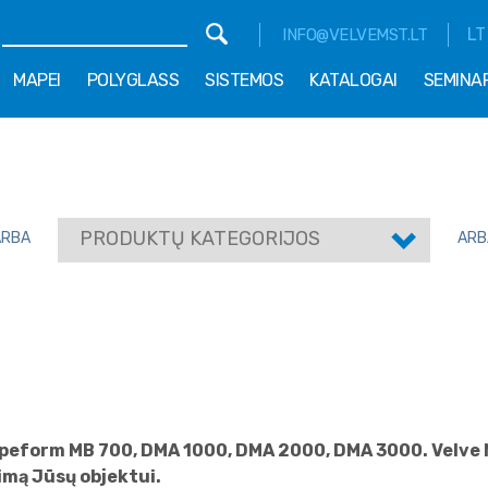
LT
INFO@VELVEMST.LT
MAPEI
POLYGLASS
SISTEMOS
KATALOGAI
SEMINA
PRODUKTŲ KATEGORIJOS
ARBA
ARB
apeform MB 700, DMA 1000, DMA 2000, DMA 3000. Velve M.
mą Jūsų objektui.