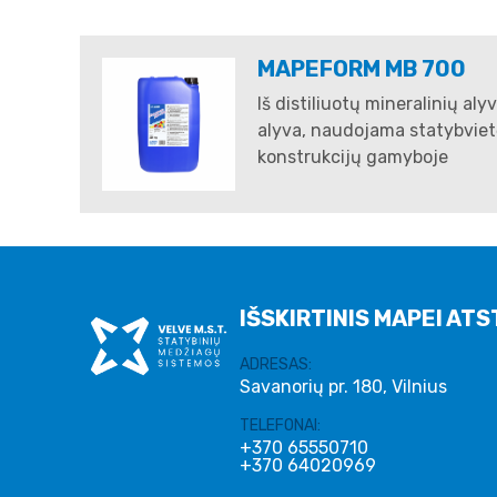
MAPEFORM MB 700
Iš distiliuotų mineralinių al
alyva, naudojama statybvietė
konstrukcijų gamyboje
IŠSKIRTINIS MAPEI ATS
ADRESAS:
Savanorių pr. 180, Vilnius
TELEFONAI:
+370 65550710
+370 64020969