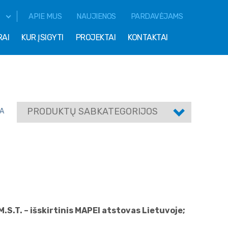
APIE MUS
NAUJIENOS
PARDAVĖJAMS
RAI
KUR ĮSIGYTI
PROJEKTAI
KONTAKTAI
PRODUKTŲ SABKATEGORIJOS
A
S.T. – išskirtinis MAPEI atstovas Lietuvoje;